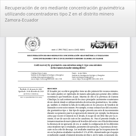
Volver
Recuperación de oro mediante concentración gravimétrica
a
utilizando concentradores tipo Z en el distrito minero
los
Zamora-Ecuador
detalles
del
artículo
De
De
PD