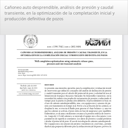
Volver
Cañoneo auto desprendible, análisis de presión y caudal
a
transiente, en la optimización de la completación inicial y
los
producción definitiva de pozos
detalles
del
artículo
De
De
PD