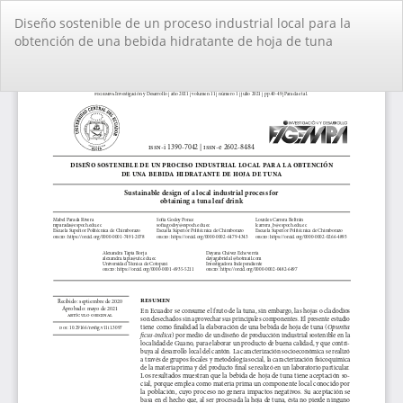
Volver
Diseño sostenible de un proceso industrial local para la
a
obtención de una bebida hidratante de hoja de tuna
los
detalles
del
De
De
artículo
PD