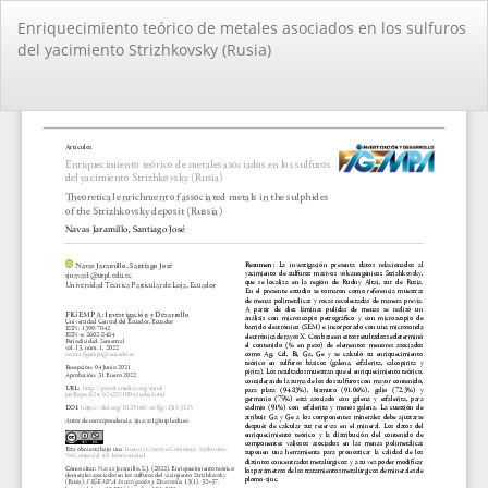
Volver
Enriquecimiento teórico de metales asociados en los sulfuros
a
del yacimiento Strizhkovsky (Rusia)
los
detalles
del
De
De
artículo
PD