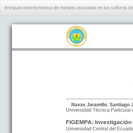
Volver
Enriquecimiento teórico de metales asociados en los sulfuros de
a
los
detalles
del
artículo