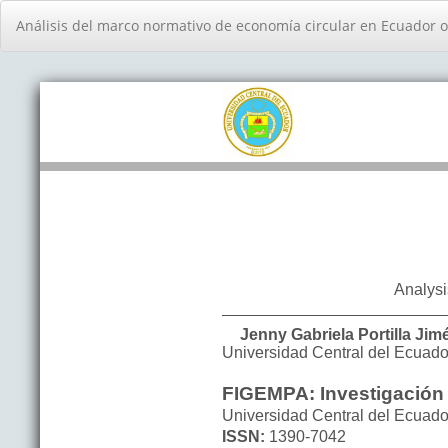
Volver
Análisis del marco normativo de economía circular en Ecuador or
a
los
detalles
del
artículo