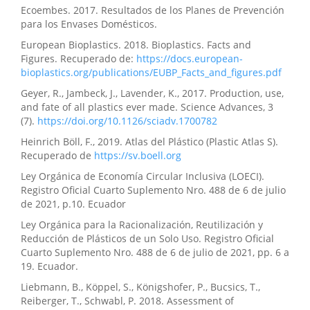
Ecoembes. 2017. Resultados de los Planes de Prevención
para los Envases Domésticos.
European Bioplastics. 2018. Bioplastics. Facts and
Figures. Recuperado de:
https://docs.european-
bioplastics.org/publications/EUBP_Facts_and_figures.pdf
Geyer, R., Jambeck, J., Lavender, K., 2017. Production, use,
and fate of all plastics ever made. Science Advances, 3
(7).
https://doi.org/10.1126/sciadv.1700782
Heinrich Böll, F., 2019. Atlas del Plástico (Plastic Atlas S).
Recuperado de
https://sv.boell.org
Ley Orgánica de Economía Circular Inclusiva (LOECI).
Registro Oficial Cuarto Suplemento Nro. 488 de 6 de julio
de 2021, p.10. Ecuador
Ley Orgánica para la Racionalización, Reutilización y
Reducción de Plásticos de un Solo Uso. Registro Oficial
Cuarto Suplemento Nro. 488 de 6 de julio de 2021, pp. 6 a
19. Ecuador.
Liebmann, B., Köppel, S., Königshofer, P., Bucsics, T.,
Reiberger, T., Schwabl, P. 2018. Assessment of