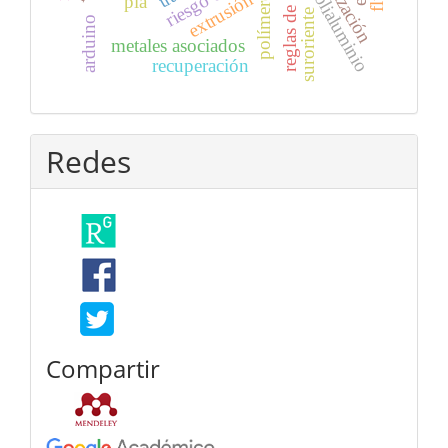
polialuminio
polímeros
extrusión
pla
suroriente
arduino
metales asociados
recuperación
Redes
Compartir