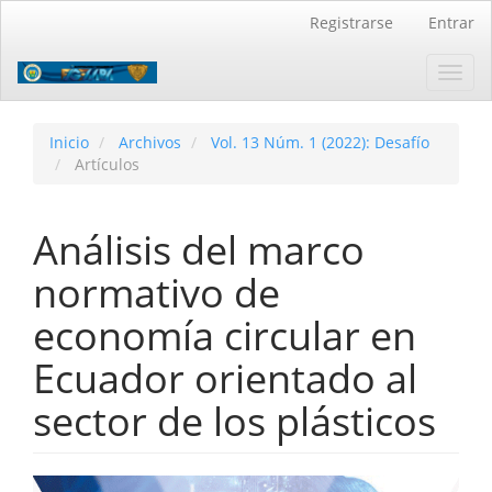
Navegación
Registrarse
Entrar
principal
Contenido
Toggl
principal
navig
Barra
lateral
Inicio
Archivos
Vol. 13 Núm. 1 (2022): Desafío
Artículos
Análisis del marco
normativo de
economía circular en
Ecuador orientado al
sector de los plásticos