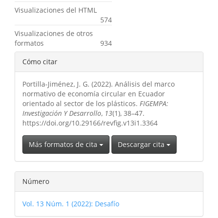
Visualizaciones del HTML
574
Visualizaciones de otros
formatos
934
Detalles
Cómo citar
del
Portilla-Jiménez, J. G. (2022). Análisis del marco
artículo
normativo de economía circular en Ecuador
orientado al sector de los plásticos.
FIGEMPA:
Investigación Y Desarrollo
,
13
(1), 38–47.
https://doi.org/10.29166/revfig.v13i1.3364
Más formatos de cita
Descargar cita
Número
Vol. 13 Núm. 1 (2022): Desafío