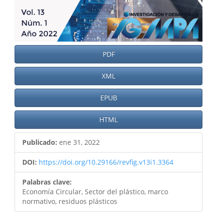
PDF
XML
EPUB
HTML
Publicado:
ene 31, 2022
DOI:
https://doi.org/10.29166/revfig.v13i1.3364
Palabras clave:
Economía Circular, Sector del plástico, marco
normativo, residuos plásticos