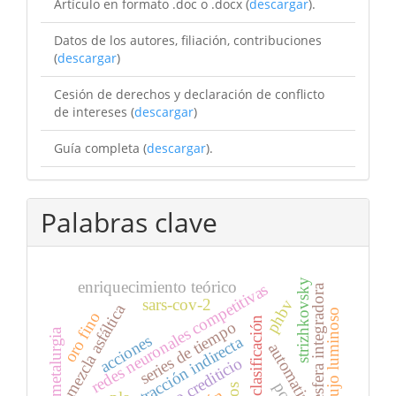
Artículo en formato .doc o .docx (
descargar
).
Datos de los autores, filiación, contribuciones
(
descargar
)
Cesión de derechos y declaración de conflicto
de intereses (
descargar
)
Guía completa (
descargar
).
Palabras clave
strizhkovsky
enriquecimiento teórico
redes neuronales competitivas
esfera integradora
sars-cov-2
phbv
mezcla asfáltica
flujo luminoso
oro fino
reglas de clasificación
series de tiempo
metalurgia
acciones
tracción indirecta
automatización
riesgo crediticio