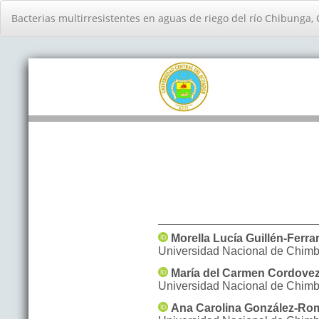
Volver
Bacterias multirresistentes en aguas de riego del río Chibunga
a
los
detalles
del
artículo