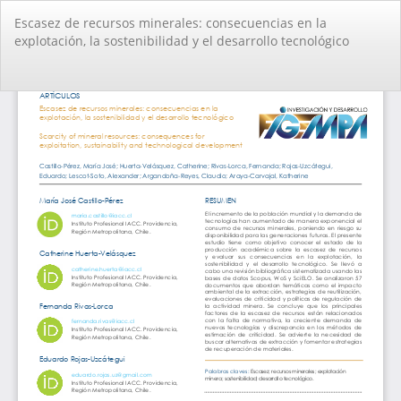
Volver
Escasez de recursos minerales: consecuencias en la
a
explotación, la sostenibilidad y el desarrollo tecnológico
los
detalles
del
De
De
artículo
PD