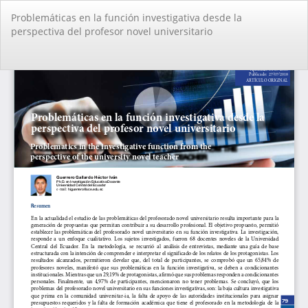
Volver
Problemáticas en la función investigativa desde la
a
perspectiva del profesor novel universitario
los
detalles
del
De
De
artículo
PD