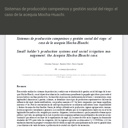
Volver
a
Sistemas de producción campesinos y gestión social del riego: el
los
caso de la acequia Mocha-Huachi.
detalles
del
Des
artículo
De
P