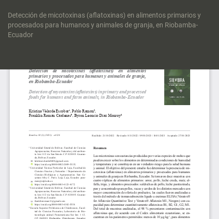
Volver
a
Detección de micotoxinas (aflatoxinas) en alimentos primarios y
los
procesados para humanos y animales de granja, en Riobamba-
detalles
Ecuador
del
artículo
Des
De
P