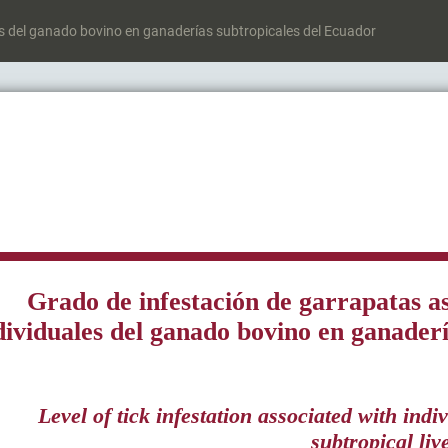
es del ganado bovino en ganaderías subtropicales del Ecuador