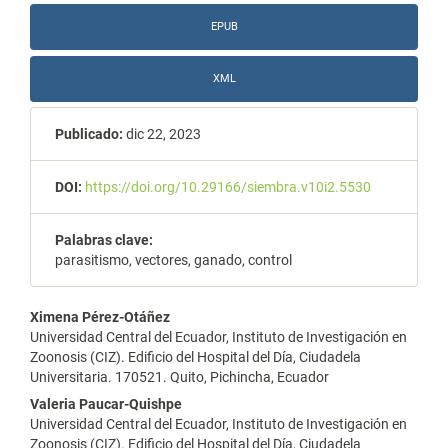
EPUB
XML
Publicado:
dic 22, 2023
DOI:
https://doi.org/10.29166/siembra.v10i2.5530
Palabras clave:
parasitismo, vectores, ganado, control
Contenido
Ximena Pérez-Otáñez
Universidad Central del Ecuador, Instituto de Investigación en
principal
Zoonosis (CIZ). Edificio del Hospital del Día, Ciudadela
Universitaria. 170521. Quito, Pichincha, Ecuador
del
Valeria Paucar-Quishpe
artículo
Universidad Central del Ecuador, Instituto de Investigación en
Zoonosis (CIZ). Edificio del Hospital del Día, Ciudadela