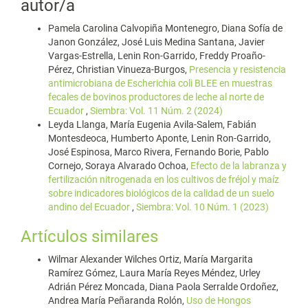
autor/a
Pamela Carolina Calvopiña Montenegro, Diana Sofía de
Janon González, José Luis Medina Santana, Javier
Vargas-Estrella, Lenin Ron-Garrido, Freddy Proaño-
Pérez, Christian Vinueza-Burgos,
Presencia y resistencia
antimicrobiana de Escherichia coli BLEE en muestras
fecales de bovinos productores de leche al norte de
Ecuador
,
Siembra: Vol. 11 Núm. 2 (2024)
Leyda Llanga, María Eugenia Avila-Salem, Fabián
Montesdeoca, Humberto Aponte, Lenin Ron-Garrido,
José Espinosa, Marco Rivera, Fernando Borie, Pablo
Cornejo, Soraya Alvarado Ochoa,
Efecto de la labranza y
fertilización nitrogenada en los cultivos de fréjol y maíz
sobre indicadores biológicos de la calidad de un suelo
andino del Ecuador
,
Siembra: Vol. 10 Núm. 1 (2023)
Artículos similares
Wilmar Alexander Wilches Ortiz, María Margarita
Ramírez Gómez, Laura María Reyes Méndez, Urley
Adrián Pérez Moncada, Diana Paola Serralde Ordoñez,
Andrea María Peñaranda Rolón,
Uso de Hongos