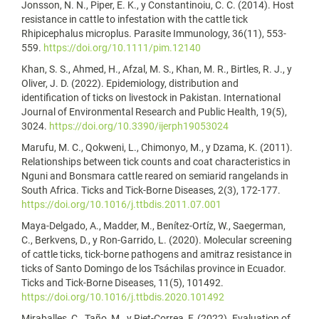
Jonsson, N. N., Piper, E. K., y Constantinoiu, C. C. (2014). Host
resistance in cattle to infestation with the cattle tick
Rhipicephalus microplus. Parasite Immunology, 36(11), 553-
559.
https://doi.org/10.1111/pim.12140
Khan, S. S., Ahmed, H., Afzal, M. S., Khan, M. R., Birtles, R. J., y
Oliver, J. D. (2022). Epidemiology, distribution and
identification of ticks on livestock in Pakistan. International
Journal of Environmental Research and Public Health, 19(5),
3024.
https://doi.org/10.3390/ijerph19053024
Marufu, M. C., Qokweni, L., Chimonyo, M., y Dzama, K. (2011).
Relationships between tick counts and coat characteristics in
Nguni and Bonsmara cattle reared on semiarid rangelands in
South Africa. Ticks and Tick-Borne Diseases, 2(3), 172-177.
https://doi.org/10.1016/j.ttbdis.2011.07.001
Maya-Delgado, A., Madder, M., Benítez-Ortíz, W., Saegerman,
C., Berkvens, D., y Ron-Garrido, L. (2020). Molecular screening
of cattle ticks, tick-borne pathogens and amitraz resistance in
ticks of Santo Domingo de los Tsáchilas province in Ecuador.
Ticks and Tick-Borne Diseases, 11(5), 101492.
https://doi.org/10.1016/j.ttbdis.2020.101492
Miraballes, C., Taño, M., y Riet-Correa, F. (2022). Evaluation of