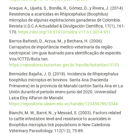
Araque, A., Ujueta, S., Bonilla, R., Gómez, D., y Rivera, J. (2014).
Resistencia a acaricidas en Rhipicephalus (Boophilus)
microplus de algunas explotaciones ganaderas de Colombia.
Revista U.D.C.A Actualidad & Divulgación Científica, 17(1), 161-
170.
https://doi.org/10.31910/rudca.v17.n1.2014.951
Barros-Battesti, D., Arzua, M., y Bechara, H. (2006).
Carrapatos de importância medico-veterinaria da região
neotropical: Um guia ilustrado para identificação de especiés.
Vox/ICTTD/Buta.tan.
https://repositorio.butantan.gov.br/handle/butantan/3153
Bermúdez Bajaña, J. D. (2018). Incidencia de Rhipicephalus
boophilus microplus en bovinos. Santa Ana (hacienda
Primavera) en la provincia de Manabí cantón Santa Ana en La
Unión durante el período enero-junio del 2020. Universidad
Laica Eloy Alfaron de Manabí.
https://repositorio.uleam.edu.ec/handle/123456789/3344
Bianchi, M. W., Barré, N., y Messad, S. (2003). Factors related
to cattle infestation level and resistance to acaricides in
Boophilus microplus tick populations in New Caledonia.
Veterinary Parasitology, 112(1-2), 75-89.