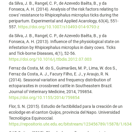
da Silva, J. B., Rangel, C. P., de Azevedo Baêta, B., y da
Fonseca, A. H. (2014). Analysis of the risk factors relating to
cows’ resistance to Rhipicephalus microplus ticks during the
peripartum. Experimental and Applied Acarology, 63(4), 551-
557.
https://doi.org/10.1007/s10493-014-9793-z
da Silva, J. B., Rangel, C. P., de Azevedo Baêta, B., y da
Fonseca, A. H. (2013). Influence of the physiological state on
infestation by Rhipicephalus microplus in dairy cows. Ticks
and Tick-borne Diseases, 4(1), 52-56.
https://doi.org/10.1016/j.ttbdis.2012.07.003
Ferraz da Costa, M. do S., Guimarães, M. P., Lima, W. dos S.,
Ferraz da Costa, A. J., Facury Filho, E. J., y Araujo, R. N.
(2014). Seasonal variation and frequency distribution of
ectoparasites in crossbreed cattle in Southeastern Brazil.
Journal of Veterinary Medicine, 2014, 759854.
https://doi.org/10.1155/2014/759854
Flor, S. N. (2015). Estudio de factibilidad para la creación de un
ecolodge en el canton Quijos, provincia del Napo. Universidad
Tecnológica Equinoccial.
https://repositorio.ute.edu.ec/bitstream/123456789/15878/1/634