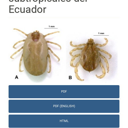
Ecuador
Barra
lateral
del
artículo
PDF
PDF (ENGLISH)
HTML