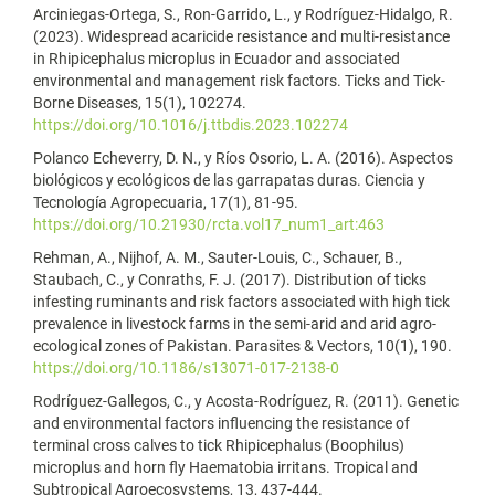
Arciniegas-Ortega, S., Ron-Garrido, L., y Rodríguez-Hidalgo, R.
(2023). Widespread acaricide resistance and multi-resistance
in Rhipicephalus microplus in Ecuador and associated
environmental and management risk factors. Ticks and Tick-
Borne Diseases, 15(1), 102274.
https://doi.org/10.1016/j.ttbdis.2023.102274
Polanco Echeverry, D. N., y Ríos Osorio, L. A. (2016). Aspectos
biológicos y ecológicos de las garrapatas duras. Ciencia y
Tecnología Agropecuaria, 17(1), 81-95.
https://doi.org/10.21930/rcta.vol17_num1_art:463
Rehman, A., Nijhof, A. M., Sauter-Louis, C., Schauer, B.,
Staubach, C., y Conraths, F. J. (2017). Distribution of ticks
infesting ruminants and risk factors associated with high tick
prevalence in livestock farms in the semi-arid and arid agro-
ecological zones of Pakistan. Parasites & Vectors, 10(1), 190.
https://doi.org/10.1186/s13071-017-2138-0
Rodríguez-Gallegos, C., y Acosta-Rodríguez, R. (2011). Genetic
and environmental factors influencing the resistance of
terminal cross calves to tick Rhipicephalus (Boophilus)
microplus and horn fly Haematobia irritans. Tropical and
Subtropical Agroecosystems, 13, 437-444.