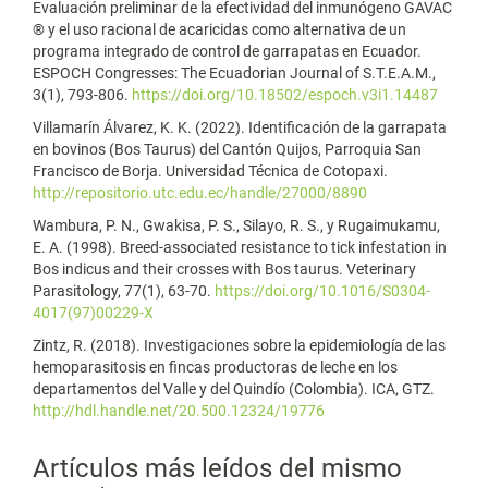
Evaluación preliminar de la efectividad del inmunógeno GAVAC
® y el uso racional de acaricidas como alternativa de un
programa integrado de control de garrapatas en Ecuador.
ESPOCH Congresses: The Ecuadorian Journal of S.T.E.A.M.,
3(1), 793-806.
https://doi.org/10.18502/espoch.v3i1.14487
Villamarín Álvarez, K. K. (2022). Identificación de la garrapata
en bovinos (Bos Taurus) del Cantón Quijos, Parroquia San
Francisco de Borja. Universidad Técnica de Cotopaxi.
http://repositorio.utc.edu.ec/handle/27000/8890
Wambura, P. N., Gwakisa, P. S., Silayo, R. S., y Rugaimukamu,
E. A. (1998). Breed-associated resistance to tick infestation in
Bos indicus and their crosses with Bos taurus. Veterinary
Parasitology, 77(1), 63-70.
https://doi.org/10.1016/S0304-
4017(97)00229-X
Zintz, R. (2018). Investigaciones sobre la epidemiología de las
hemoparasitosis en fincas productoras de leche en los
departamentos del Valle y del Quindío (Colombia). ICA, GTZ.
http://hdl.handle.net/20.500.12324/19776
Artículos más leídos del mismo