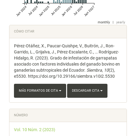
Jan 2024
Jul 2024
Jan 2025
Jul 2025
Jan 2026
Jul 2026
Jan 2027
monthly
|
yearly
Detalles
CÓMO CITAR
del
Pérez-Otáñez, X., Paucar-Quishpe, V., Buitrón, J., Ron-
artículo
Garrido, L., Grijalva, J., Pérez-Escalante, C., … Rodríguez-
Hidalgo, R. (2023). Grado de infestación de garrapatas
asociado con factores individuales del ganado bovino en
ganaderías subtropicales del Ecuador.
Siembra
,
10
(2),
e5530. https://doi.org/10.29166/siembra.v10i2.5530
MÁS FORMATOS DE CITA
DESCARGAR CITA
NÚMERO
Vol. 10 Núm. 2 (2023)