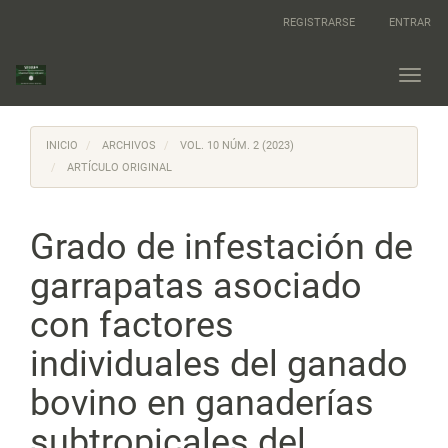
Navegación
REGISTRARSE
ENTRAR
principal
Contenido
principal
Toggl
Barra
navig
lateral
INICIO
ARCHIVOS
VOL. 10 NÚM. 2 (2023)
ARTÍCULO ORIGINAL
Grado de infestación de
garrapatas asociado
con factores
individuales del ganado
bovino en ganaderías
subtropicales del