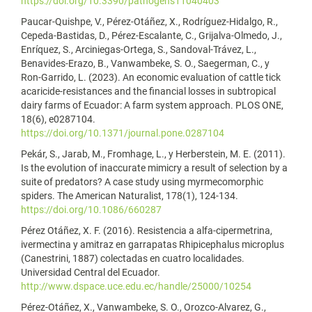
https://doi.org/10.3390/pathogens11040403
Paucar-Quishpe, V., Pérez-Otáñez, X., Rodríguez-Hidalgo, R.,
Cepeda-Bastidas, D., Pérez-Escalante, C., Grijalva-Olmedo, J.,
Enríquez, S., Arciniegas-Ortega, S., Sandoval-Trávez, L.,
Benavides-Erazo, B., Vanwambeke, S. O., Saegerman, C., y
Ron-Garrido, L. (2023). An economic evaluation of cattle tick
acaricide-resistances and the financial losses in subtropical
dairy farms of Ecuador: A farm system approach. PLOS ONE,
18(6), e0287104.
https://doi.org/10.1371/journal.pone.0287104
Pekár, S., Jarab, M., Fromhage, L., y Herberstein, M. E. (2011).
Is the evolution of inaccurate mimicry a result of selection by a
suite of predators? A case study using myrmecomorphic
spiders. The American Naturalist, 178(1), 124-134.
https://doi.org/10.1086/660287
Pérez Otáñez, X. F. (2016). Resistencia a alfa-cipermetrina,
ivermectina y amitraz en garrapatas Rhipicephalus microplus
(Canestrini, 1887) colectadas en cuatro localidades.
Universidad Central del Ecuador.
http://www.dspace.uce.edu.ec/handle/25000/10254
Pérez-Otáñez, X., Vanwambeke, S. O., Orozco-Alvarez, G.,