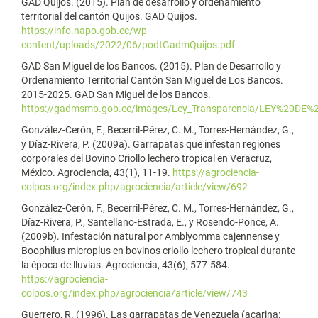
GAD Quijos. (2015). Plan de desarrollo y ordenamiento
territorial del cantón Quijos. GAD Quijos.
https://info.napo.gob.ec/wp-
content/uploads/2022/06/podtGadmQuijos.pdf
GAD San Miguel de los Bancos. (2015). Plan de Desarrollo y
Ordenamiento Territorial Cantón San Miguel de Los Bancos.
2015-2025. GAD San Miguel de los Bancos.
https://gadmsmb.gob.ec/images/Ley_Transparencia/LEY%20D
González-Cerón, F., Becerril-Pérez, C. M., Torres-Hernández, G.,
y Díaz-Rivera, P. (2009a). Garrapatas que infestan regiones
corporales del Bovino Criollo lechero tropical en Veracruz,
México. Agrociencia, 43(1), 11-19.
https://agrociencia-
colpos.org/index.php/agrociencia/article/view/692
González-Cerón, F., Becerril-Pérez, C. M., Torres-Hernández, G.,
Díaz-Rivera, P., Santellano-Estrada, E., y Rosendo-Ponce, A.
(2009b). Infestación natural por Amblyomma cajennense y
Boophilus microplus en bovinos criollo lechero tropical durante
la época de lluvias. Agrociencia, 43(6), 577-584.
https://agrociencia-
colpos.org/index.php/agrociencia/article/view/743
Guerrero, R. (1996). Las garrapatas de Venezuela (acarina: