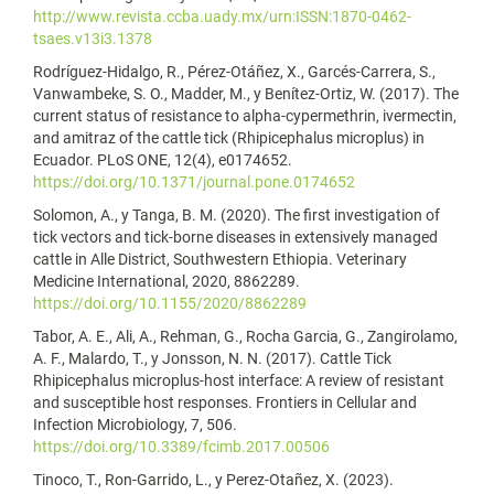
http://www.revista.ccba.uady.mx/urn:ISSN:1870-0462-
tsaes.v13i3.1378
Rodríguez-Hidalgo, R., Pérez-Otáñez, X., Garcés-Carrera, S.,
Vanwambeke, S. O., Madder, M., y Benítez-Ortiz, W. (2017). The
current status of resistance to alpha-cypermethrin, ivermectin,
and amitraz of the cattle tick (Rhipicephalus microplus) in
Ecuador. PLoS ONE, 12(4), e0174652.
https://doi.org/10.1371/journal.pone.0174652
Solomon, A., y Tanga, B. M. (2020). The first investigation of
tick vectors and tick-borne diseases in extensively managed
cattle in Alle District, Southwestern Ethiopia. Veterinary
Medicine International, 2020, 8862289.
https://doi.org/10.1155/2020/8862289
Tabor, A. E., Ali, A., Rehman, G., Rocha Garcia, G., Zangirolamo,
A. F., Malardo, T., y Jonsson, N. N. (2017). Cattle Tick
Rhipicephalus microplus-host interface: A review of resistant
and susceptible host responses. Frontiers in Cellular and
Infection Microbiology, 7, 506.
https://doi.org/10.3389/fcimb.2017.00506
Tinoco, T., Ron-Garrido, L., y Perez-Otañez, X. (2023).