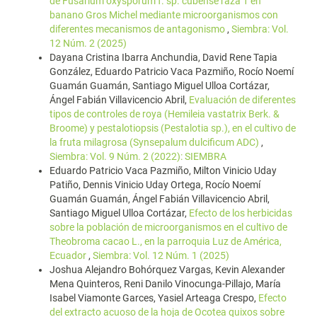
de Fusarium oxysporum f. sp. cubense raza 1 en
banano Gros Michel mediante microorganismos con
diferentes mecanismos de antagonismo
,
Siembra: Vol.
12 Núm. 2 (2025)
Dayana Cristina Ibarra Anchundia, David Rene Tapia
González, Eduardo Patricio Vaca Pazmiño, Rocío Noemí
Guamán Guamán, Santiago Miguel Ulloa Cortázar,
Ángel Fabián Villavicencio Abril,
Evaluación de diferentes
tipos de controles de roya (Hemileia vastatrix Berk. &
Broome) y pestalotiopsis (Pestalotia sp.), en el cultivo de
la fruta milagrosa (Synsepalum dulcificum ADC)
,
Siembra: Vol. 9 Núm. 2 (2022): SIEMBRA
Eduardo Patricio Vaca Pazmiño, Milton Vinicio Uday
Patiño, Dennis Vinicio Uday Ortega, Rocío Noemí
Guamán Guamán, Ángel Fabián Villavicencio Abril,
Santiago Miguel Ulloa Cortázar,
Efecto de los herbicidas
sobre la población de microorganismos en el cultivo de
Theobroma cacao L., en la parroquia Luz de América,
Ecuador
,
Siembra: Vol. 12 Núm. 1 (2025)
Joshua Alejandro Bohórquez Vargas, Kevin Alexander
Mena Quinteros, Reni Danilo Vinocunga-Pillajo, María
Isabel Viamonte Garces, Yasiel Arteaga Crespo,
Efecto
del extracto acuoso de la hoja de Ocotea quixos sobre