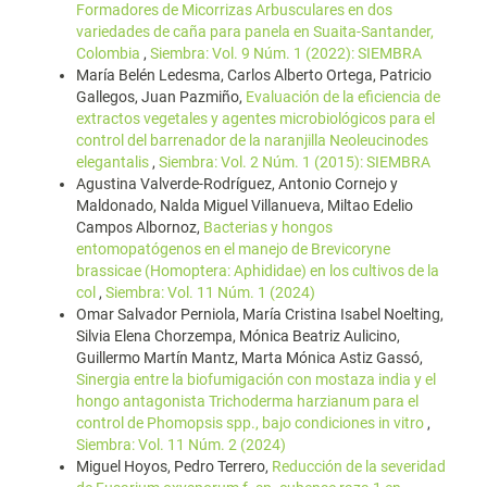
Formadores de Micorrizas Arbusculares en dos
variedades de caña para panela en Suaita-Santander,
Colombia
,
Siembra: Vol. 9 Núm. 1 (2022): SIEMBRA
María Belén Ledesma, Carlos Alberto Ortega, Patricio
Gallegos, Juan Pazmiño,
Evaluación de la eficiencia de
extractos vegetales y agentes microbiológicos para el
control del barrenador de la naranjilla Neoleucinodes
elegantalis
,
Siembra: Vol. 2 Núm. 1 (2015): SIEMBRA
Agustina Valverde-Rodríguez, Antonio Cornejo y
Maldonado, Nalda Miguel Villanueva, Miltao Edelio
Campos Albornoz,
Bacterias y hongos
entomopatógenos en el manejo de Brevicoryne
brassicae (Homoptera: Aphididae) en los cultivos de la
col
,
Siembra: Vol. 11 Núm. 1 (2024)
Omar Salvador Perniola, María Cristina Isabel Noelting,
Silvia Elena Chorzempa, Mónica Beatriz Aulicino,
Guillermo Martín Mantz, Marta Mónica Astiz Gassó,
Sinergia entre la biofumigación con mostaza india y el
hongo antagonista Trichoderma harzianum para el
control de Phomopsis spp., bajo condiciones in vitro
,
Siembra: Vol. 11 Núm. 2 (2024)
Miguel Hoyos, Pedro Terrero,
Reducción de la severidad