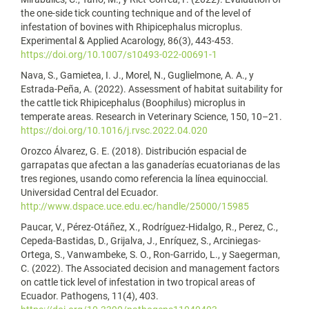
the one-side tick counting technique and of the level of
infestation of bovines with Rhipicephalus microplus.
Experimental & Applied Acarology, 86(3), 443-453.
https://doi.org/10.1007/s10493-022-00691-1
Nava, S., Gamietea, I. J., Morel, N., Guglielmone, A. A., y
Estrada-Peña, A. (2022). Assessment of habitat suitability for
the cattle tick Rhipicephalus (Boophilus) microplus in
temperate areas. Research in Veterinary Science, 150, 10–21.
https://doi.org/10.1016/j.rvsc.2022.04.020
Orozco Álvarez, G. E. (2018). Distribución espacial de
garrapatas que afectan a las ganaderías ecuatorianas de las
tres regiones, usando como referencia la línea equinoccial.
Universidad Central del Ecuador.
http://www.dspace.uce.edu.ec/handle/25000/15985
Paucar, V., Pérez-Otáñez, X., Rodríguez-Hidalgo, R., Perez, C.,
Cepeda-Bastidas, D., Grijalva, J., Enríquez, S., Arciniegas-
Ortega, S., Vanwambeke, S. O., Ron-Garrido, L., y Saegerman,
C. (2022). The Associated decision and management factors
on cattle tick level of infestation in two tropical areas of
Ecuador. Pathogens, 11(4), 403.