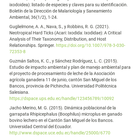
ixodoidea): listado de especies y claves para su identificación.
Boletín de la Dirección de Malariología y Saneamiento
Ambiental, 36(1/2), 1-24.
Guglielmone, A. A., Nava, S., y Robbins, R. G. (2021).
Neotropical Hard Ticks (Acari: Ixodida: Ixodidae): A Critical
Analysis of Their Taxonomy, Distribution, and Host
Relationships. Springer.
https://doi.org/10.1007/978-3-030-
72353-8
Guzmán Saltos, K. C., y Sánchez Rodríguez, L. C. (2015).
Estudio de impacto ambiental y plan de manejo ambiental para
el proyecto de procesamiento de leche de la Asociación
agrícola ganadera 11 de junio, cantón San Miguel de los
Bancos, provincia de Pichincha. Universidad Politécnica
Salesiana.
https://dspace.ups.edu.ec/handle/123456789/10092
Jacho Merino, M. G. (2015). Dinámica poblacional de la
garrapata Rhipicephalus (Boophilus) microplus en ganado
bovino lechero en el Cantón San Miguel de los Bancos.
Universidad Central del Ecuador.
http://www.dspace.uce.edu.ec/handle/25000/6770