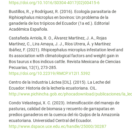
https://doi.org/10.1016/S0304-4017(02)00415-6
Bustillos, R., y Rodríguez, R. (2016). Ecología parasitaria de
Riphicephalus microplus en bovinos: Un problema de la
ganadería de los trópicos del Ecuador (1a ed.). Editorial
Académica Española.
Castañeda Arriola, R. O., Álvarez Martínez, J. A., Rojas
Martínez, C., Lira Amaya, J. J., Ríos Utrera, Á. y Martínez
Ibáñez, F. (2021). Rhipicephalus microplus infestation level and
its association with climatological factors and weight gain in
Bos taurus x Bos indicus cattle. Revista Mexicana de Ciencias
Pecuarias, 12(1), 273-285.
https://doi.org/10.22319/RMCP.V12I1.5392
Centro de la Industria Láctea [CIL]. (2015). La Leche del
Ecuador: Historia de la lechería ecuatoriana. CIL.
http://www.pichincha.gob.ec/phocadownload/publicaciones/la_lec
Condo Velastegui, X. C. (2023). Intensificación del manejo de
pasturas, calidad de biomasa y recuento de garrapatas en
predios ganaderos en la cuenca del río Quijos de la Amazonía
ecuatoriana. Universidad Central del Ecuador.
http://www.dspace.uce.edu.ec/handle/25000/30287