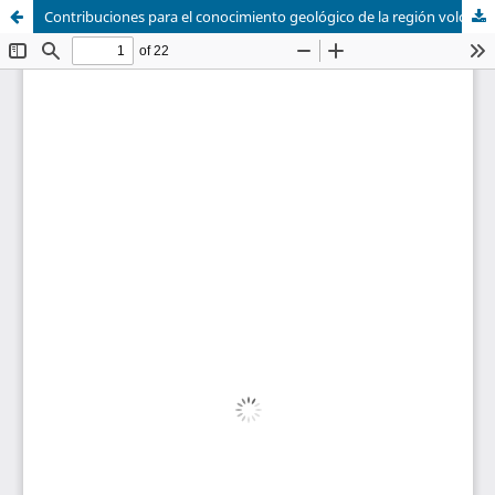
Contribuciones para el conocimiento geológico de la región volcánica del Ecuador