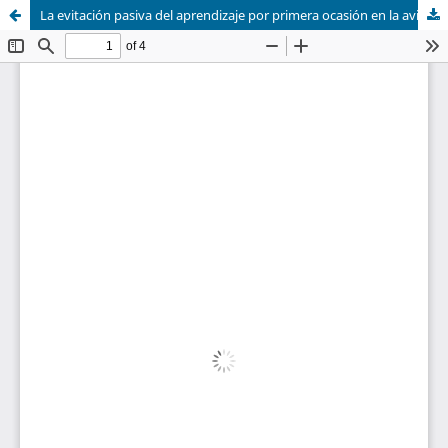
La evitación pasiva del aprendizaje por primera ocasión en la avicultura latina