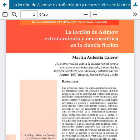
La lección de Asimov: extrañamiento y neuroestética en la ciencia ficción