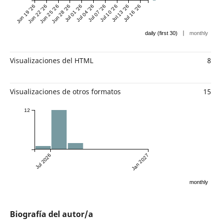
Jun 19 '26
Jun 22 '26
Jun 25 '26
Jun 28 '26
Jul 01 '26
Jul 04 '26
Jul 07 '26
Jul 10 '26
Jul 13 '26
Jul 16 '26
|
daily (first 30)
monthly
Visualizaciones del HTML
8
Visualizaciones de otros formatos
15
12
Jul 2026
Jan 2027
monthly
Biografía del autor/a