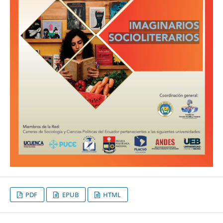
PDF
EPUB
HTML