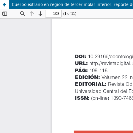
Cuerpo extraño en región de tercer molar inferior: reporte d