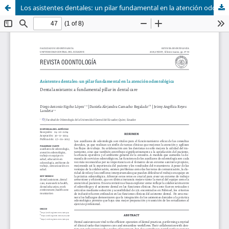
Los asistentes dentales: un pilar fundamental en la atención odontológica