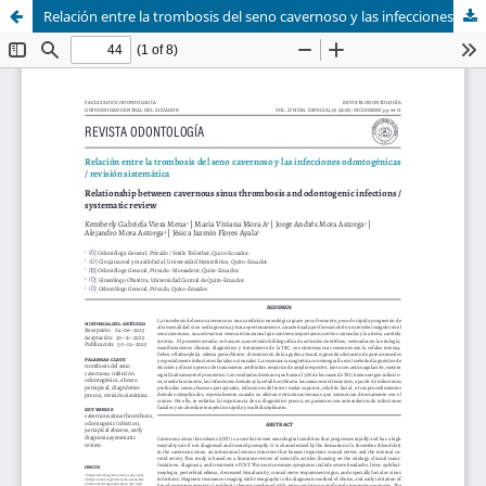
Relación entre la trombosis del seno cavernoso y las infecciones odontogénicas. Revisión sistemática