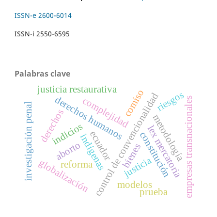
ISSN-e 2600-6014
ISSN-i 2550-6595
Palabras clave
justicia restaurativa
comiso
riesgos
control de convencionalidad
derechos humanos
complejidad
empresas transnacionales
investigación penal
derechos
metodología
indicios
lex mercatoria
ecuador
constitución
indígenas
aborto
bienes
justicia
globalización
reforma
modelos
prueba