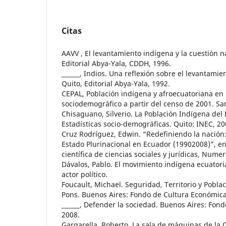
Citas
AAVV , El levantamiento indígena y la cuestión na
Editorial Abya-Yala, CDDH, 1996.
______, Indios. Una reflexión sobre el levantami
Quito, Editorial Abya-Yala, 1992.
CEPAL, Población indígena y afroecuatoriana en
sociodemográfico a partir del censo de 2001. San
Chisaguano, Silverio. La Población Indígena del 
Estadísticas socio-demográficas. Quito: INEC, 20
Cruz Rodríguez, Edwin. “Redefiniendo la nación
Estado Plurinacional en Ecuador (19902008)”, e
científica de ciencias sociales y jurídicas, Numer
Dávalos, Pablo. El movimiento indígena ecuatori
actor político.
Foucault, Michael. Seguridad, Territorio y Pobla
Pons. Buenos Aires: Fondo de Cultura Económica
______, Defender la sociedad. Buenos Aires: Fon
2008.
Gargarella, Roberto. La sala de máquinas de la C