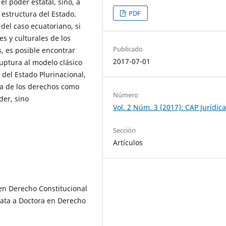
l poder estatal, sino, a
PDF
 estructura del Estado.
 del caso ecuatoriano, si
s y culturales de los
Publicado
, es posible encontrar
2017-07-01
uptura al modelo clásico
 del Estado Plurinacional,
a de los derechos como
Número
der, sino
Vol. 2 Núm. 3 (2017): CAP Jurídic
Sección
Artículos
en Derecho Constitucional
data a Doctora en Derecho