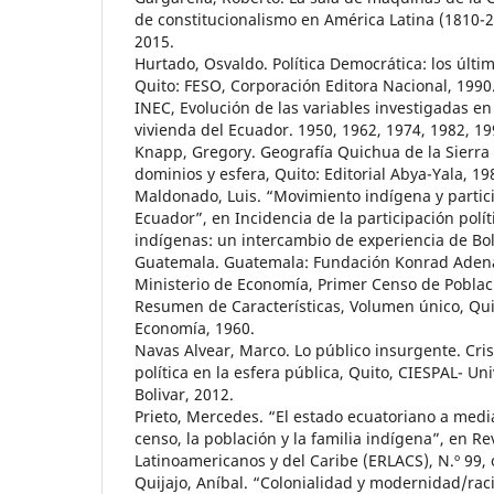
de constitucionalismo en América Latina (1810-2
2015.
Hurtado, Osvaldo. Política Democrática: los últim
Quito: FESO, Corporación Editora Nacional, 1990
INEC, Evolución de las variables investigadas en
vivienda del Ecuador. 1950, 1962, 1974, 1982, 19
Knapp, Gregory. Geografía Quichua de la Sierra
dominios y esfera, Quito: Editorial Abya-Yala, 19
Maldonado, Luis. “Movimiento indígena y partici
Ecuador”, en Incidencia de la participación polít
indígenas: un intercambio de experiencia de Bol
Guatemala. Guatemala: Fundación Konrad Adena
Ministerio de Economía, Primer Censo de Poblac
Resumen de Características, Volumen único, Qui
Economía, 1960.
Navas Alvear, Marco. Lo público insurgente. Cris
política en la esfera pública, Quito, CIESPAL- U
Bolivar, 2012.
Prieto, Mercedes. “El estado ecuatoriano a media
censo, la población y la familia indígena”, en R
Latinoamericanos y del Caribe (ERLACS), N.º 99, 
Quijajo, Aníbal. “Colonialidad y modernidad/rac