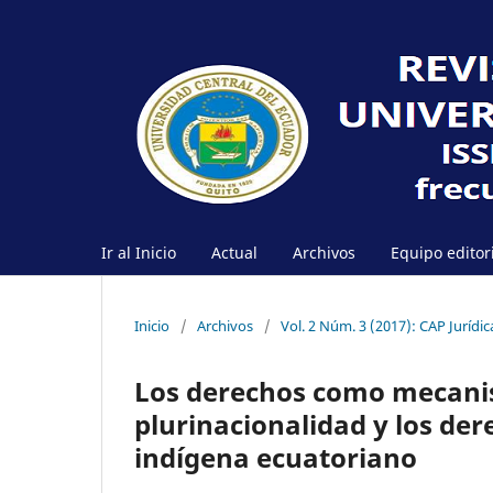
Ir al Inicio
Actual
Archivos
Equipo editor
Inicio
/
Archivos
/
Vol. 2 Núm. 3 (2017): CAP Jurídic
Los derechos como mecanism
plurinacionalidad y los de
indígena ecuatoriano