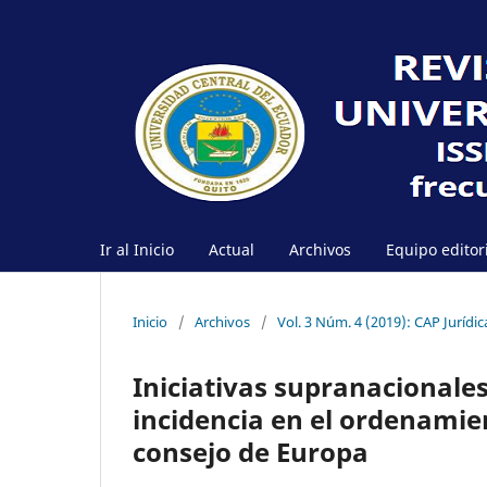
Ir al Inicio
Actual
Archivos
Equipo editor
Inicio
/
Archivos
/
Vol. 3 Núm. 4 (2019): CAP Jurídic
Iniciativas supranacionales
incidencia en el ordenamien
consejo de Europa