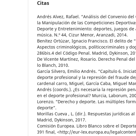
Citas
Andrés Alvez, Rafael. “Análisis del Convenio de
la Manipulación de las Competiciones Deportivas
Deporte y Entretenimiento: deportes, juegos de 
música. N.º 44, Cizur Menor, Aranzadi, 2014.
Benítez Ortúzar, Ignacio Francisco. El delito de 
Aspectos criminológicos, políticocriminales y do
286bis.4 del Código Penal. Madrid, Dykinson, 20
De Vicente Martínez, Rosario. Derecho Penal del 
lo Blanch, 2010.
García Silvero, Emilio Andrés. “Capítulo 6. Inicia
deporte profesional y la represión del fraude d
cardenal carro, Miguel, García Caba, Miguel Marí
Andrés (coords.). ¿Es necesaria la represión pena
en el deporte profesional? Murcia, Laborum, 200
Lorenzo. “Derecho y deporte. Las múltiples form
deporte”.
Morillas Cueva , L. (dir.). Respuestas jurídicas a
Madrid, Dykinson, 2017.
Comisión Europea. Libro Blanco sobre el Deporte
391 final, <http://eur-lex.europa.eu/legalconte