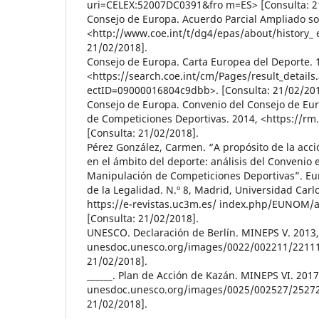
uri=CELEX:52007DC0391&fro m=ES> [Consulta: 2
Consejo de Europa. Acuerdo Parcial Ampliado so
<http://www.coe.int/t/dg4/epas/about/history_ 
21/02/2018].
Consejo de Europa. Carta Europea del Deporte. 
<https://search.coe.int/cm/Pages/result_details
ectID=09000016804c9dbb>. [Consulta: 21/02/201
Consejo de Europa. Convenio del Consejo de Eu
de Competiciones Deportivas. 2014, <https://rm
[Consulta: 21/02/2018].
Pérez González, Carmen. “A propósito de la acc
en el ámbito del deporte: análisis del Convenio 
Manipulación de Competiciones Deportivas”. Eu
de la Legalidad. N.º 8, Madrid, Universidad Carlos
https://e-revistas.uc3m.es/ index.php/EUNOM/a
[Consulta: 21/02/2018].
UNESCO. Declaración de Berlín. MINEPS V. 2013,
unesdoc.unesco.org/images/0022/002211/221114
21/02/2018].
______. Plan de Acción de Kazán. MINEPS VI. 2017
unesdoc.unesco.org/images/0025/002527/252725
21/02/2018].