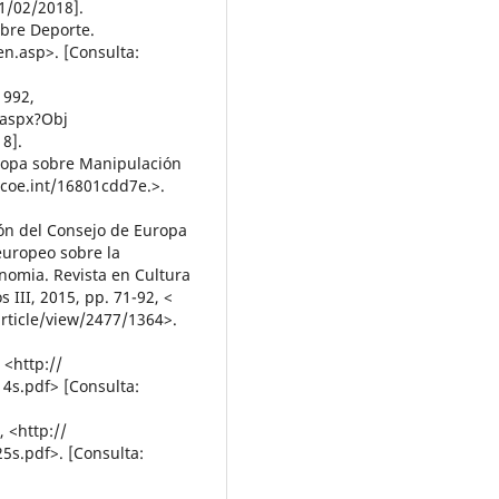
1/02/2018].
bre Deporte.
en.asp>. [Consulta:
1992,
.aspx?Obj
8].
ropa sobre Manipulación
.coe.int/16801cdd7e.>.
ión del Consejo de Europa
europeo sobre la
nomia. Revista en Cultura
 III, 2015, pp. 71-92, <
rticle/view/2477/1364>.
 <http://
s.pdf> [Consulta:
, <http://
s.pdf>. [Consulta: