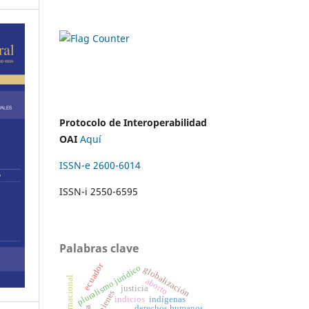
Protocolo de Interoperabilidad
OAI
Aquí
ISSN-e 2600-6014
ISSN-i 2550-6595
Palabras clave
ecuador
pluralismo jurídico
globalización
aborto
justicia
bienes
indicios
indígenas
derechos humanos