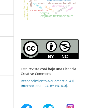
comercio internacional
prueba
control de convencionalidad
reforma
metodología
constitución
derechos
modelos
comiso
lex mercatoria
riesgos
empresas transnacionales
a
Esta revista está bajo una Licencia
Creative Commons
Reconocimiento-NoComercial 4.0
Internacional (CC BY-NC 4.0)
.