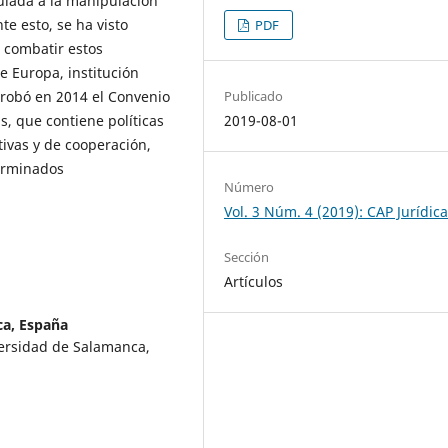
culada a la manipulación
te esto, se ha visto
PDF
 combatir estos
e Europa, institución
probó en 2014 el Convenio
Publicado
, que contiene políticas
2019-08-01
ivas y de cooperación,
terminados
Número
Vol. 3 Núm. 4 (2019): CAP Jurídic
Sección
Artículos
ca, España
versidad de Salamanca,