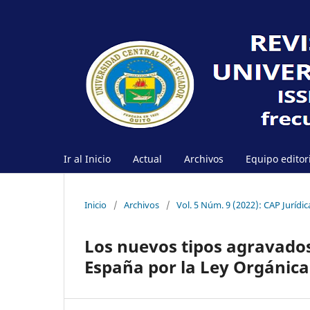
Ir al Inicio
Actual
Archivos
Equipo editor
Inicio
/
Archivos
/
Vol. 5 Núm. 9 (2022): CAP Jurídic
Los nuevos tipos agravados
España por la Ley Orgánica 