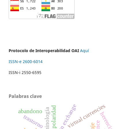
Protocolo de Interoperabilidad OAI
Aquí
ISSN-e 2600-6014
ISSN-i 2550-6595
Palabras clave
virtual currencies
foreign exchange
bipolaridad
criminología
abandono
herencia
trastorno