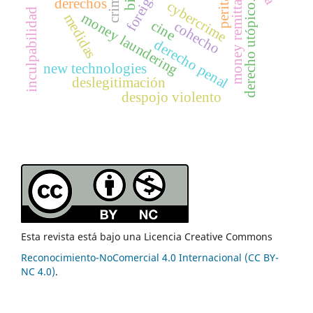
money remittance
peritaje
derechos
cybercrime
derecho utópico.
inculpabilidad
money laundering
medidas
cine
cohecho
derecho penal
new technologies
deslegitimación
despojo violento
Esta revista está bajo una Licencia Creative Commons
Reconocimiento-NoComercial 4.0 Internacional (CC BY-
NC 4.0)
.