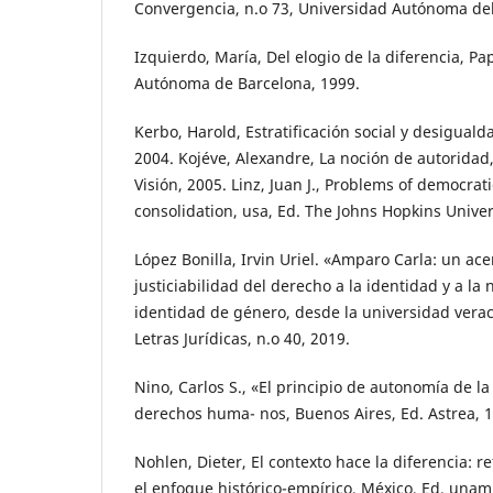
Convergencia, n.o 73, Universidad Autónoma del
Izquierdo, María, Del elogio de la diferencia, Pa
Autónoma de Barcelona, 1999.
Kerbo, Harold, Estratificación social y desigual
2004. Kojéve, Alexandre, La noción de autoridad
Visión, 2005. Linz, Juan J., Problems of democrat
consolidation, usa, Ed. The Johns Hopkins Univer
López Bonilla, Irvin Uriel. «Amparo Carla: un ac
justiciabilidad del derecho a la identidad y a la
identidad de género, desde la universidad vera
Letras Jurídicas, n.o 40, 2019.
Nino, Carlos S., «El principio de autonomía de la
derechos huma- nos, Buenos Aires, Ed. Astrea, 
Nohlen, Dieter, El contexto hace la diferencia: r
el enfoque histórico-empírico, México, Ed. unam