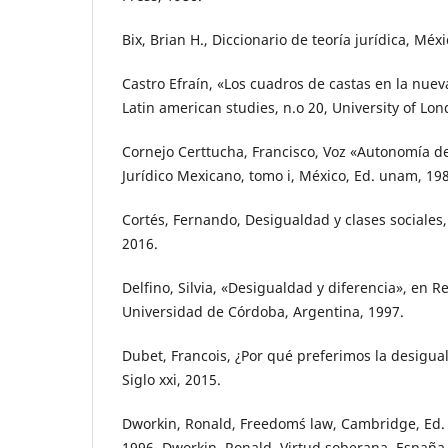
Bix, Brian H., Diccionario de teoría jurídica, Méx
Castro Efraín, «Los cuadros de castas en la nuev
Latin american studies, n.o 20, University of Lon
Cornejo Certtucha, Francisco, Voz «Autonomía de
Jurídico Mexicano, tomo i, México, Ed. unam, 19
Cortés, Fernando, Desigualdad y clases sociales,
2016.
Delfino, Silvia, «Desigualdad y diferencia», en Re
Universidad de Córdoba, Argentina, 1997.
Dubet, Francois, ¿Por qué preferimos la desigua
Siglo xxi, 2015.
Dworkin, Ronald, Freedom´s law, Cambridge, Ed. 
1996. Dworkin, Ronald, Virtud soberana, España,