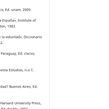
ico, Ed. unam, 2009.
a España», Institute of
don, 1983.
 la voluntad», Diccionario
82.
 Paraguay, Ed. clacso,
vista Estudios, n.o 7,
ldad? Buenos Aires, Ed.
Harvard University Press,
 Ed. Paidós, 2003.