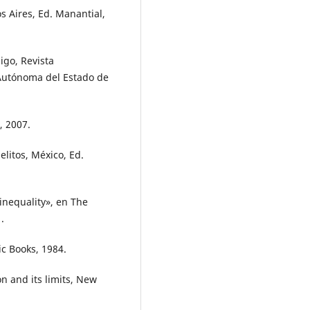
s Aires, Ed. Manantial,
igo, Revista
Autónoma del Estado de
, 2007.
elitos, México, Ed.
 inequality», en The
.
ic Books, 1984.
n and its limits, New