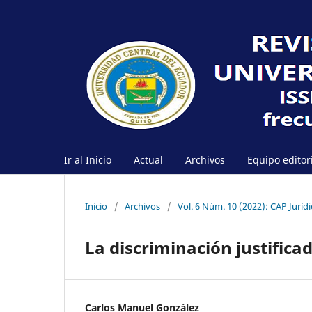
Ir al Inicio
Actual
Archivos
Equipo editor
Inicio
/
Archivos
/
Vol. 6 Núm. 10 (2022): CAP Jurídi
La discriminación justifica
Carlos Manuel González