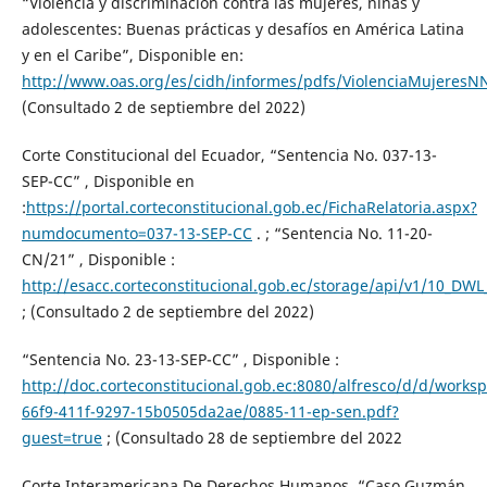
“Violencia y discriminación contra las mujeres, niñas y
adolescentes: Buenas prácticas y desafíos en América Latina
y en el Caribe”, Disponible en:
http://www.oas.org/es/cidh/informes/pdfs/ViolenciaMujeresN
(Consultado 2 de septiembre del 2022)
Corte Constitucional del Ecuador, “Sentencia No. 037-13-
SEP-CC” , Disponible en
:
https://portal.corteconstitucional.gob.ec/FichaRelatoria.aspx?
numdocumento=037-13-SEP-CC
. ; “Sentencia No. 11-20-
CN/21” , Disponible :
http://esacc.corteconstitucional.gob.ec/storage/api/v
; (Consultado 2 de septiembre del 2022)
“Sentencia No. 23-13-SEP-CC” , Disponible :
http://doc.corteconstitucional.gob.ec:8080/alfresco/d/d/work
66f9-411f-9297-15b0505da2ae/0885-11-ep-sen.pdf?
guest=true
; (Consultado 28 de septiembre del 2022
Corte Interamericana De Derechos Humanos, “Caso Guzmán