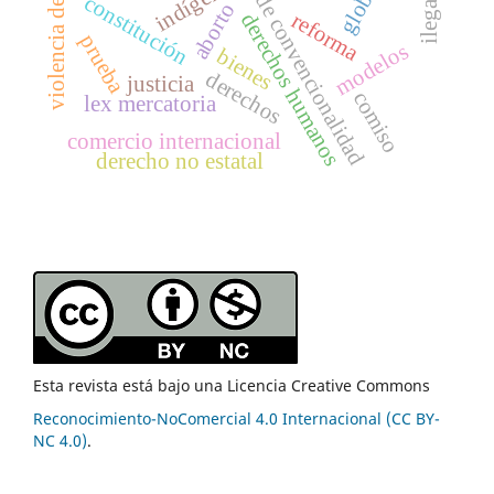
control de convencionalidad
violencia de género
indígenas
constitución
aborto
reforma
derechos humanos
prueba
modelos
bienes
derechos
justicia
comiso
lex mercatoria
comercio internacional
derecho no estatal
Esta revista está bajo una Licencia Creative Commons
Reconocimiento-NoComercial 4.0 Internacional (CC BY-
NC 4.0)
.