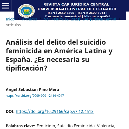
Inicio
/
Archivos
/
Vol. 7 Núm. 12 (2023): CAP Jurídica Central
/
Artículos
Análisis del delito del suicidio
feminicida en América Latina y
España. ¿Es necesaria su
tipificación?
Angel Sebastián Pino Mera
https://orcid.org/0009-0001-2414-4047
DOI:
https://doi.org/10.29166/cap.v7i12.4512
Palabras clave:
Femicidio, Suicidio Feminicida, Violencia,