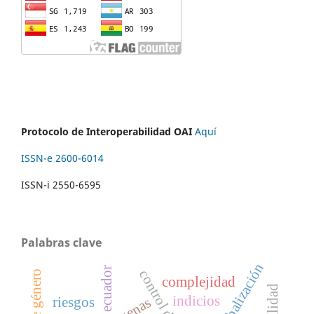
Protocolo de Interoperabilidad OAI
Aquí
ISSN-e 2600-6014
ISSN-i 2550-6595
Palabras clave
globalización
ecuador
complejidad
ilegalidad
indicios
riesgos