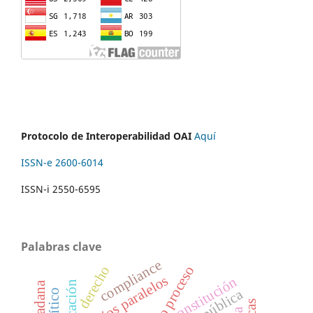
Protocolo de Interoperabilidad OAI
Aquí
ISSN-e 2600-6014
ISSN-i 2550-6595
Palabras clave
compliance
debido proceso
derecho
juicios paralelos
constitución