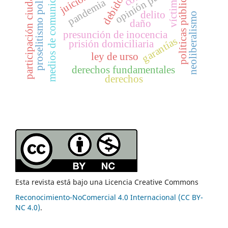
medios de comunicación
participación ciudadana
opinión pública
proselitismo político
políticas públicas
víctima
pandemia
delito
neoliberalismo
daño
presunción de inocencia
garantías
prisión domiciliaria
ley de urso
derechos fundamentales
derechos
Esta revista está bajo una Licencia Creative Commons
Reconocimiento-NoComercial 4.0 Internacional (CC BY-
NC 4.0)
.