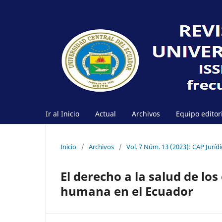
Ir al Inicio
Actual
Archivos
Equipo editor
Inicio
/
Archivos
/
Vol. 7 Núm. 13 (2023): CAP Jurídi
El derecho a la salud de lo
humana en el Ecuador