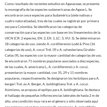
Como resultado de recientes estudios en Agavaceae, se presenta
la monografía de las especies sudamericanas de Agave L. Se
encontraron once especies para Sudamérica (siete nativas y
cuatro naturalizadas), tres de las cuales se registran por primera
vez para Colombia. Se identificaron las categorías de
conservación para las especies con base en los lineamientos de la
UICN (CR: 2 especies, EN: 2, EX: 1, LC: 3, VU: 3). Se determinaron
18 categorías de uso, siendo A. cordillerensis Lodé & Pino (16
categorías de uso), A. cocui Trel. (9) y A. sylvesteriana Giraldo-
Cañas (9), las especies con la mayor cantidad de categorías de uso.
Se encontraron 71 nombres populares asociados a diez especies,
de las cuales, A. americana L., A. cordillerensis y A. cocui,
presentaron la mayor cantidad, con 35, 29 y 11 nombres
populares, respectivamente. Se designaron los lectotipos para A.
bergeri Trel. ex A. Berger, A. boldinghiana Trel. y A. cocui.
Asimismo, se propuso el epitipo para A. boldinghiana. Se destaca
el hallazgo de pequeñas inflorescencias laterales de hasta 2 m de
alto, una condición muy rara en el género y sólo observada aquí
por primera vez en tres especies (A. americana, A. angustifolia