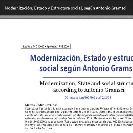
Volver
Modernización, Estado y Estructura social, según Antonio Gramsci
a
los
detalles
del
artículo