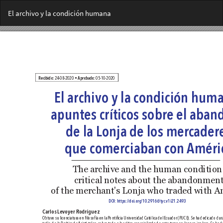
Volver
El archivo y la condición humana
a
los
detalles
del
artículo