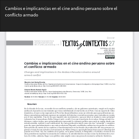
Volver
Cambios e implicancias en el cine andino peruano sobre el
a
conflicto armado
los
detalles
Des
del
De
artículo
PD