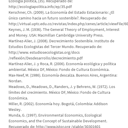
Ecología política, (35). Recuperado de:
http://ecologiapolitica.info/ep/35.pdf
Kerschner, Ch. (2009). La Economía del Estado Estacionario: ¿El
único camino hacia un futuro sostenible?. Recuperado de:
http://virtual.uptc.edu.co/revistas/index.php/cenes/article/viewFile/6
Keynes, J. M. (1936). The General Theory of Employment, Interest
and Money. USA: Macmillan Cambridge University Press.
Martínez-Alier, J. (2008). Decrecimiento Sostenible. Instituto de
Estudios Ecologistas del Tercer Mundo. Recuperado de:
http://www. estudiosecologistas.org/docs
/reflexión/Desdesarrollo/decrecimiento.pdf
Martínez-Alier, J. y Roca, R. (2006). Economía ecológica y política
ambiental. México DF, México: Fondo de Cultura Económica.
Max-Neef, M. (1986). Economía descalza. Buenos Aires, Argentina:
Nordan.
Meadows, D., Meadows, D., Randers, J. y Behrens, W. (1972). Los
límites del crecimiento. México DF, México: Fondo de Cultura
Económica.
Miller, R. (2002). Economía hoy. Bogotá, Colombia: Addison
Wesley.
Munda, G. (1997). Environmental Economics, Ecological
Economics, and the Concept of Sustainable Development.
Recuperado de: http://www.jstor.org /stable/30301601