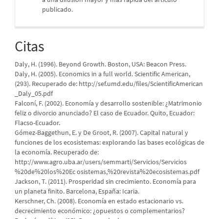
publicado.
Citas
Daly, H. (1996). Beyond Growth. Boston, USA: Beacon Press.
Daly, H. (2005). Economics in a full world. Scientific American,
(293). Recuperado de: http://sef.umd.edu/files/ScientificAmerican
_Daly_05.pdf
Falconí, F. (2002). Economía y desarrollo sostenible: ¿Matrimonio
feliz o divorcio anunciado? El caso de Ecuador. Quito, Ecuador:
Flacso-Ecuador.
Gómez-Baggethun, E. y De Groot, R. (2007). Capital natural y
funciones de los ecosistemas: explorando las bases ecológicas de
la economía. Recuperado de:
http://www.agro.uba.ar/users/semmarti/Servicios/Servicios
%20de%20los%20Ec osistemas,%20revista%20ecosistemas.pdf
Jackson, T. (2011). Prosperidad sin crecimiento. Economía para
un planeta finito. Barcelona, España: Icaria.
Kerschner, Ch. (2008). Economía en estado estacionario vs.
decrecimiento económico: ¿opuestos o complementarios?