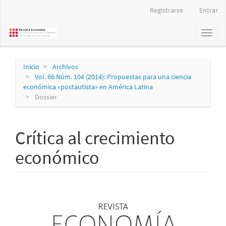
Navegación
Registrarse
Entrar
principal
Contenido
Toggl
principal
naviga
Barra
lateral
Inicio
Archivos
Vol. 66 Núm. 104 (2014): Propuestas para una ciencia
económica «postautista» en América Latina
Dossier
Crítica al crecimiento
económico
Barra
lateral
del