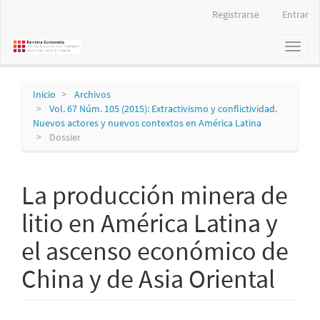
Navegación
Registrarse
Entrar
principal
Contenido
Toggl
principal
naviga
Barra
lateral
Inicio
Archivos
Vol. 67 Núm. 105 (2015): Extractivismo y conflictividad.
Nuevos actores y nuevos contextos en América Latina
Dossier
La producción minera de
litio en América Latina y
el ascenso económico de
China y de Asia Oriental