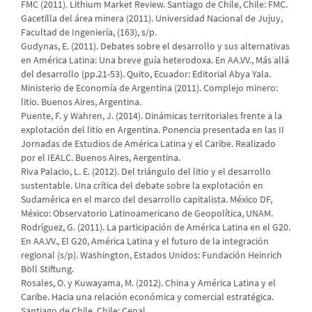
FMC (2011). Lithium Market Review. Santiago de Chile, Chile: FMC.
Gacetilla del área minera (2011). Universidad Nacional de Jujuy,
Facultad de Ingeniería, (163), s/p.
Gudynas, E. (2011). Debates sobre el desarrollo y sus alternativas
en América Latina: Una breve guía heterodoxa. En AA.VV., Más allá
del desarrollo (pp.21-53). Quito, Ecuador: Editorial Abya Yala.
Ministerio de Economía de Argentina (2011). Complejo minero:
litio. Buenos Aires, Argentina.
Puente, F. y Wahren, J. (2014). Dinámicas territoriales frente a la
explotación del litio en Argentina. Ponencia presentada en las II
Jornadas de Estudios de América Latina y el Caribe. Realizado
por el IEALC. Buenos Aires, Aergentina.
Riva Palacio, L. E. (2012). Del triángulo del litio y el desarrollo
sustentable. Una crítica del debate sobre la explotación en
Sudamérica en el marco del desarrollo capitalista. México DF,
México: Observatorio Latinoamericano de Geopolítica, UNAM.
Rodríguez, G. (2011). La participación de América Latina en el G20.
En AA.VV., El G20, América Latina y el futuro de la integración
regional (s/p). Washington, Estados Unidos: Fundación Heinrich
Böll Stiftung.
Rosales, O. y Kuwayama, M. (2012). China y América Latina y el
Caribe. Hacia una relación económica y comercial estratégica.
Santiago de Chile, Chile: Cepal.