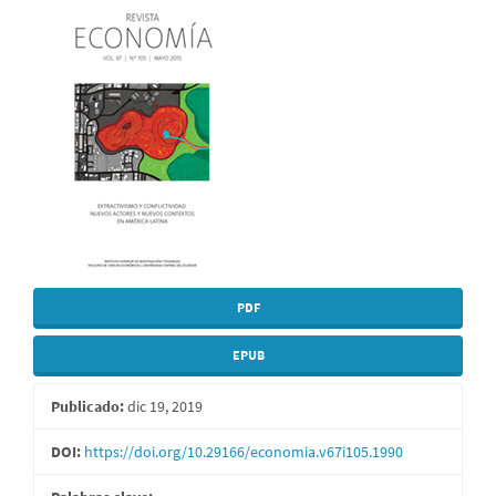
Barra
lateral
del
artículo
PDF
EPUB
Publicado:
dic 19, 2019
DOI:
https://doi.org/10.29166/economia.v67i105.1990