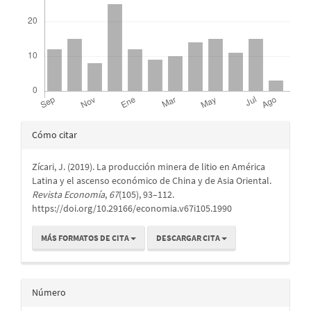
Detalles
Cómo citar
del
Zícari, J. (2019). La producción minera de litio en América
artículo
Latina y el ascenso económico de China y de Asia Oriental.
Revista Economía
,
67
(105), 93–112.
https://doi.org/10.29166/economia.v67i105.1990
MÁS FORMATOS DE CITA
DESCARGAR CITA
Número