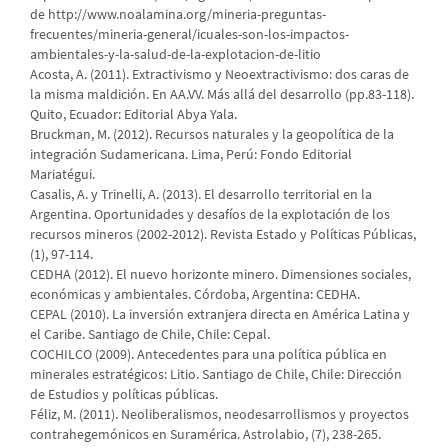
de http://www.noalamina.org/mineria-preguntas-
frecuentes/mineria-general/icuales-son-los-impactos-
ambientales-y-la-salud-de-la-explotacion-de-litio
Acosta, A. (2011). Extractivismo y Neoextractivismo: dos caras de
la misma maldición. En AA.VV. Más allá del desarrollo (pp.83-118).
Quito, Ecuador: Editorial Abya Yala.
Bruckman, M. (2012). Recursos naturales y la geopolítica de la
integración Sudamericana. Lima, Perú: Fondo Editorial
Mariatégui.
Casalis, A. y Trinelli, A. (2013). El desarrollo territorial en la
Argentina. Oportunidades y desafíos de la explotación de los
recursos mineros (2002-2012). Revista Estado y Políticas Públicas,
(1), 97-114.
CEDHA (2012). El nuevo horizonte minero. Dimensiones sociales,
económicas y ambientales. Córdoba, Argentina: CEDHA.
CEPAL (2010). La inversión extranjera directa en América Latina y
el Caribe. Santiago de Chile, Chile: Cepal.
COCHILCO (2009). Antecedentes para una política pública en
minerales estratégicos: Litio. Santiago de Chile, Chile: Dirección
de Estudios y políticas públicas.
Féliz, M. (2011). Neoliberalismos, neodesarrollismos y proyectos
contrahegemónicos en Suramérica. Astrolabio, (7), 238-265.