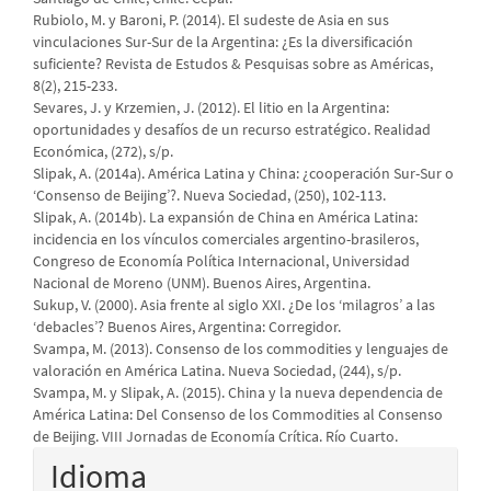
Rubiolo, M. y Baroni, P. (2014). El sudeste de Asia en sus
vinculaciones Sur-Sur de la Argentina: ¿Es la diversificación
suficiente? Revista de Estudos & Pesquisas sobre as Américas,
8(2), 215-233.
Sevares, J. y Krzemien, J. (2012). El litio en la Argentina:
oportunidades y desafíos de un recurso estratégico. Realidad
Económica, (272), s/p.
Slipak, A. (2014a). América Latina y China: ¿cooperación Sur-Sur o
‘Consenso de Beijing’?. Nueva Sociedad, (250), 102-113.
Slipak, A. (2014b). La expansión de China en América Latina:
incidencia en los vínculos comerciales argentino-brasileros,
Congreso de Economía Política Internacional, Universidad
Nacional de Moreno (UNM). Buenos Aires, Argentina.
Sukup, V. (2000). Asia frente al siglo XXI. ¿De los ‘milagros’ a las
‘debacles’? Buenos Aires, Argentina: Corregidor.
Svampa, M. (2013). Consenso de los commodities y lenguajes de
valoración en América Latina. Nueva Sociedad, (244), s/p.
Svampa, M. y Slipak, A. (2015). China y la nueva dependencia de
América Latina: Del Consenso de los Commodities al Consenso
de Beijing. VIII Jornadas de Economía Crítica. Río Cuarto.
Idioma