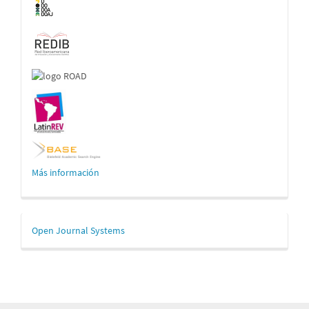
Más información
Desarrollado
Open Journal Systems
por