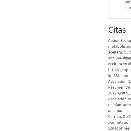
pub
con
Citas
Acción Ecológ
metabolismo 
aceitera. Qui
ancupa-sigag
aceitera en 
http://geopo
id=5&fname=c
Asociación N
Resumen de a
2012. Quito,
Asociación Na
de plantacio
ancupa.
Carrión, D. (
acumulación r
Ecuador: iee.