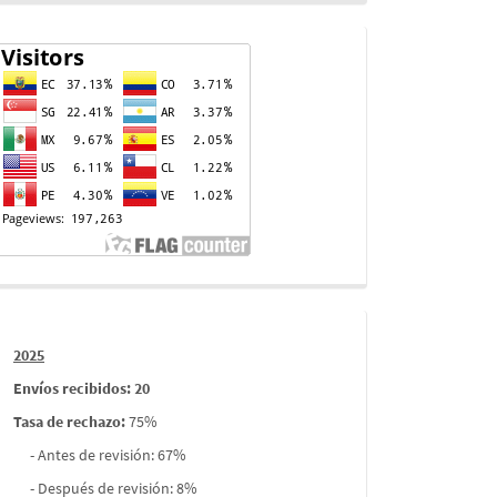
Contador
de
visitas
Informes
2025
envios
Envíos recibidos: 20
Tasa de rechazo
:
75%
- Antes de revisión: 67%
- Después de revisión: 8%