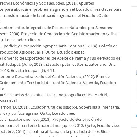
rechos Económicos y Sociales, cdes. (2011). Apuntes
s para abordar el problema agrario en el Ecuador. Tres claves para
la transformación de la situación agraria en el Ecuador. Quito,
s.
vantamientos Integrados de Recursos Naturales por Sensores
rsen. (2000). Proyecto de Generación de Geoinformación mag-iica-
 Quito, Ecuador: clirsen.
Superficie y Producción Agropecuaria Continua. (2014). Boletín de
Producción Agropecuaria. Quito, Ecuador: espac.
 Fomento de Exportaciones de Aceite de Palma y sus derivados de
al, fedapal. (Julio, 2013). El sector palmicultor Ecuatoriano: Una
2013. Revista fedapal, (6), 4-11.
ónomo Descentralizado del Cantón Valencia, (2012). Plan de
Ordenamiento Territorial del cantón Valencia. Valencia, Ecuador:
ia.
007). Espacios del capital. Hacia una geografía crítica. Madrid,
ones akal.
Carrión, D. (2011). Ecuador rural del siglo xxi. Soberanía alimentaria,
lica y política agraria. Quito, Ecuador: iee.
acial Ecuatoriano, iee. (2013). Proyecto de Generación de
ón para el Territorio Nacional magap-iee 2013. Quito, Ecuador: iee
(octubre, 2011). La palma africana en la provincia de Los Ríos: