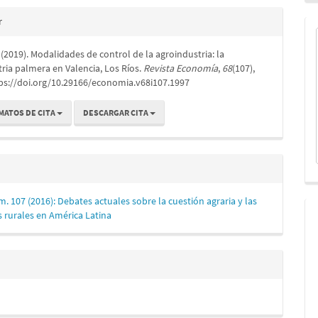
es
r
 (2019). Modalidades de control de la agroindustria: la
lo
ria palmera en Valencia, Los Ríos.
Revista Economía
,
68
(107),
tps://doi.org/10.29166/economia.v68i107.1997
MATOS DE CITA
DESCARGAR CITA
m. 107 (2016): Debates actuales sobre la cuestión agraria y las
 rurales en América Latina