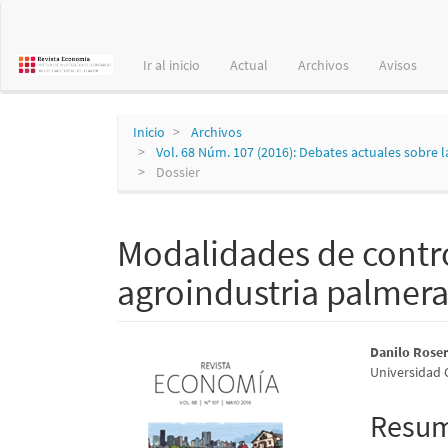
Navegación
principal
Contenido
Ir al inicio
Actual
Archivos
Avisos
principal
Barra
lateral
Inicio
Archivos
Vol. 68 Núm. 107 (2016): Debates actuales sobre l
Dossier
Modalidades de control
agroindustria palmera
Barra
Conte
Danilo Rose
Universidad 
lateral
princi
del
del
Resu