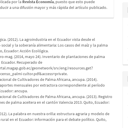
licada por la
Revista Economía
, puesto que esto puede
ducir a una difusión mayor y más rápida del artículo publicado.
ica. (2012). La agroindustria en el Ecuador vista desde el
social y la soberanía alimentaria: Los casos del maíz y la palma
to, Ecuador: Acción Ecológica.
ro-mag. (2014, mayo 24). Inventario de plantaciones de palma
el Ecuador. Recuperado de
rtal.magap.gob.ec/geonetwork/srv/eng/resources.get?
enso_palmi cultor.pdf&access=private.
acional de Cultivadores de Palma Africana, ancupa. (2014).
portes mensuales por extractora correspondiente al período
 Ecuador: ancupa.
cional de Cultivadores de Palma Africana, ancupa. (2013). Registro
nes de palma aceitera en el cantón Valencia 2013. Quito, Ecuador:
2012). La palabra en nuestra orilla: estructura agraria y modelo de
ural en el Ecuador: información para el debate político. Quito,