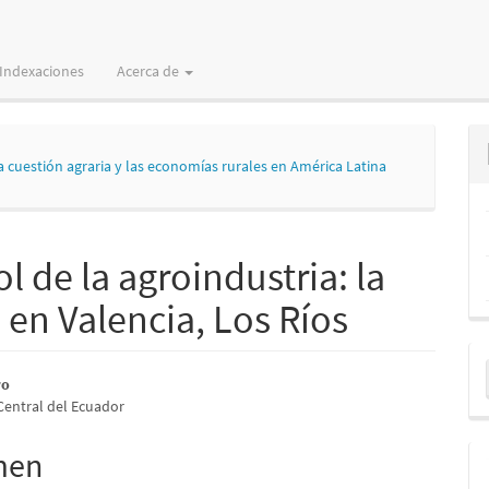
Indexaciones
Acerca de
a cuestión agraria y las economías rurales en América Latina
 de la agroindustria: la
 en Valencia, Los Ríos
E
nido
ro
u
Central del Ecuador
pal
a
men