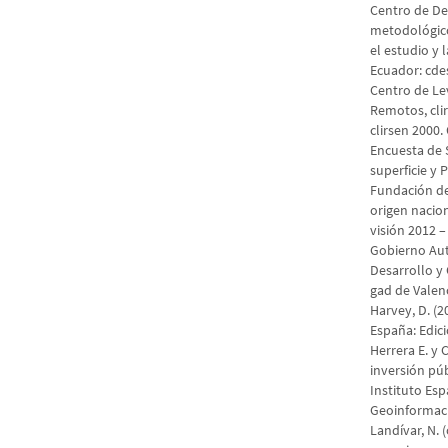
Centro de De
metodológico
el estudio y 
Ecuador: cde
Centro de Le
Remotos, cli
clirsen 2000.
Encuesta de 
superficie y 
Fundación de
origen nacion
visión 2012 – 
Gobierno Aut
Desarrollo y 
gad de Valenc
Harvey, D. (2
España: Edici
Herrera E. y 
inversión púb
Instituto Esp
Geoinformaci
Landívar, N. 