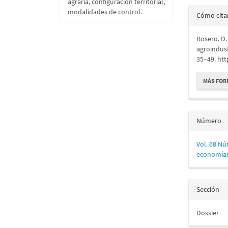
agraria, configuración territorial,
Detall
modalidades de control.
Cómo cita
del
Rosero, D.
artícu
agroindust
35–49. ht
MÁS FOR
Número
Vol. 68 Nú
economías
Sección
Dossier