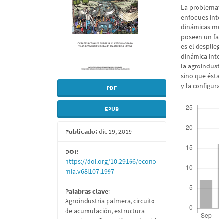
artículo
artícu
La problemat
enfoques int
dinámicas mo
poseen un fa
es el despli
dinámica int
la agroindus
sino que ést
y la configur
PDF
Descargas
EPUB
Publicado:
dic 19, 2019
DOI:
https://doi.org/10.29166/econo
mia.v68i107.1997
Palabras clave:
Agroindustria palmera, circuito
de acumulación, estructura