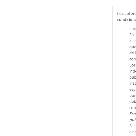
Los autore
condicion
Los
Eco
ins
que
de 
com
Los
ind
pub
ins
esp
por
deb
con
Eco
pub
Se 
eje