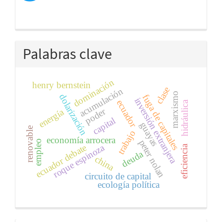
Palabras clave
dominación
henry bernstein
clase
acumulación
marxismo
dolarización
fuga de capitales
inversión extranjera
ecuador
hidráulica
poder
energía
capital
guayas
renovable
trabajo
economía arrocera
peter nolan
empleo
roque espinoza
ecuador debate
eficiencia
deuda
china
circuito de capital
ecología política