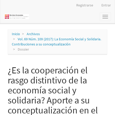
Navegación
Registrarse
Entrar
principal
Contenido
Toggl
principal
naviga
Barra
lateral
Inicio
Archivos
Vol. 69 Núm. 109 (2017): La Economía Social y Solidaria.
Contribuciones a su conceptualización
Dossier
¿Es la cooperación el
rasgo distintivo de la
economía social y
solidaria? Aporte a su
conceptualización en el