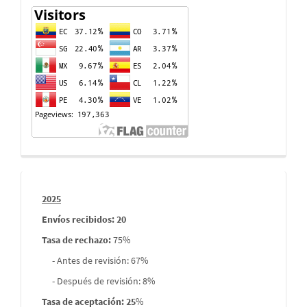
Contador
de
visitas
Informes
2025
envios
Envíos recibidos: 20
Tasa de rechazo
:
75%
- Antes de revisión: 67%
- Después de revisión: 8%
Tasa de aceptación: 25
%