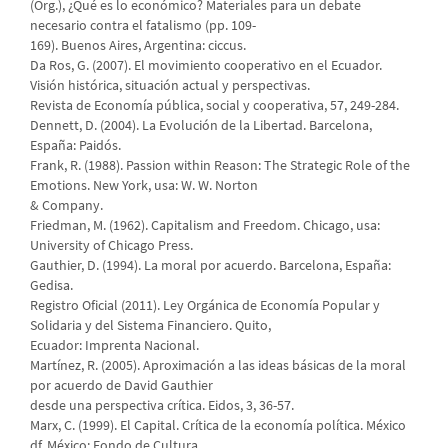
(Org.), ¿Qué es lo económico? Materiales para un debate
necesario contra el fatalismo (pp. 109-
169). Buenos Aires, Argentina: ciccus.
Da Ros, G. (2007). El movimiento cooperativo en el Ecuador.
Visión histórica, situación actual y perspectivas.
Revista de Economía pública, social y cooperativa, 57, 249-284.
Dennett, D. (2004). La Evolución de la Libertad. Barcelona,
España: Paidós.
Frank, R. (1988). Passion within Reason: The Strategic Role of the
Emotions. New York, usa: W. W. Norton
& Company.
Friedman, M. (1962). Capitalism and Freedom. Chicago, usa:
University of Chicago Press.
Gauthier, D. (1994). La moral por acuerdo. Barcelona, España:
Gedisa.
Registro Oficial (2011). Ley Orgánica de Economía Popular y
Solidaria y del Sistema Financiero. Quito,
Ecuador: Imprenta Nacional.
Martínez, R. (2005). Aproximación a las ideas básicas de la moral
por acuerdo de David Gauthier
desde una perspectiva crítica. Eidos, 3, 36-57.
Marx, C. (1999). El Capital. Crítica de la economía política. México
df, México: Fondo de Cultura