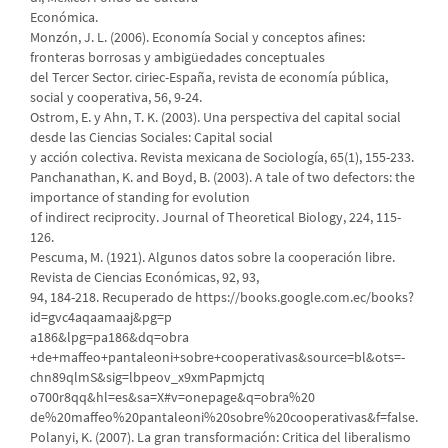
Económica.
Monzón, J. L. (2006). Economía Social y conceptos afines:
fronteras borrosas y ambigüedades conceptuales
del Tercer Sector. ciriec-España, revista de economía pública,
social y cooperativa, 56, 9-24.
Ostrom, E. y Ahn, T. K. (2003). Una perspectiva del capital social
desde las Ciencias Sociales: Capital social
y acción colectiva. Revista mexicana de Sociología, 65(1), 155-233.
Panchanathan, K. and Boyd, B. (2003). A tale of two defectors: the
importance of standing for evolution
of indirect reciprocity. Journal of Theoretical Biology, 224, 115-
126.
Pescuma, M. (1921). Algunos datos sobre la cooperación libre.
Revista de Ciencias Económicas, 92, 93,
94, 184-218. Recuperado de https://books.google.com.ec/books?
id=gvc4aqaamaaj&pg=p
a186&lpg=pa186&dq=obra
+de+maffeo+pantaleoni+sobre+cooperativas&source=bl&ots=-
chn89qlmS&sig=lbpeov_x9xmPapmjctq
o700r8qq&hl=es&sa=X#v=onepage&q=obra%20
de%20maffeo%20pantaleoni%20sobre%20cooperativas&f=false.
Polanyi, K. (2007). La gran transformación: Critica del liberalismo