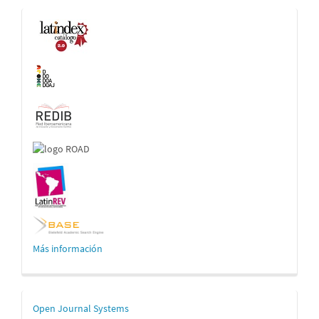
Indexaciones
Más información
Desarrollado
Open Journal Systems