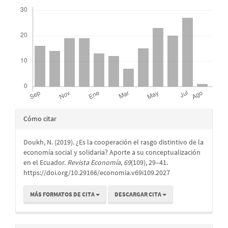
Descargas
Detalles
Cómo citar
del
Doukh, N. (2019). ¿Es la cooperación el rasgo distintivo de la
artículo
economía social y solidaria? Aporte a su conceptualización
en el Ecuador.
Revista Economía
,
69
(109), 29–41.
https://doi.org/10.29166/economia.v69i109.2027
MÁS FORMATOS DE CITA
DESCARGAR CITA