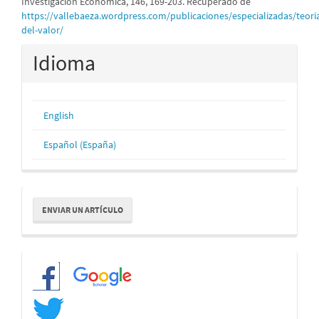
Investigación Económica, 146, 169-203. Recuperado de
https://vallebaeza.wordpress.com/publicaciones/especializadas/teori
del-valor/
Idioma
English
Español (España)
Enviar
ENVIAR UN ARTÍCULO
un
artículo
Redes