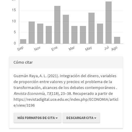
Detalles
Cómo citar
del
Guzmán Raya, A. L. (2021). Integración del dinero, variables
artículo
de proporción entre valores y precios: el problema de la
transformación, alcances de los debates contemporáneos .
Revista Economía
,
73
(118), 23–38. Recuperado a partir de
https://revistadigital.uce.edu.ec/index.php/ECONOMIA/articl
e/view/3196
MÁS FORMATOS DE CITA
DESCARGAR CITA