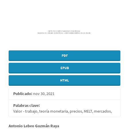
PDF
EPUB
HTML
Publicado:
nov 30, 2021
Palabras clave:
Valor - trabajo, teoría monetaria, precios, MELT, mercados,
Contenido
Antonio Lebeo Guzmán Raya