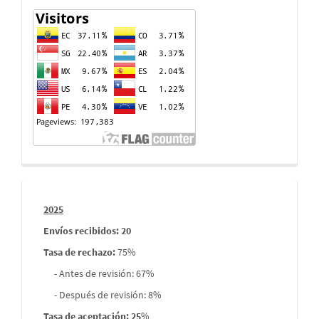
Contador
de
visitas
Informes
2025
envios
Envíos recibidos: 20
Tasa de rechazo
:
75%
- Antes de revisión: 67%
- Después de revisión: 8%
Tasa de aceptación: 25
%