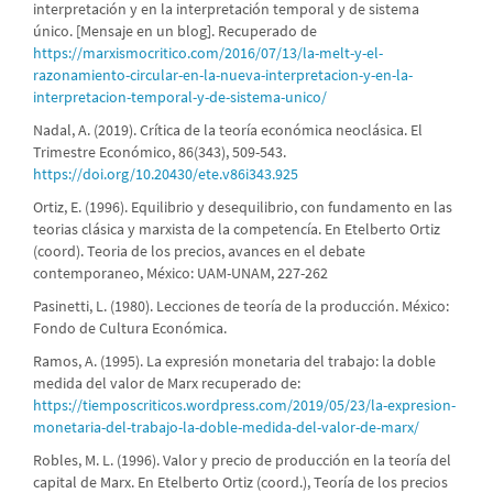
interpretación y en la interpretación temporal y de sistema
único. [Mensaje en un blog]. Recuperado de
https://marxismocritico.com/2016/07/13/la-melt-y-el-
razonamiento-circular-en-la-nueva-interpretacion-y-en-la-
interpretacion-temporal-y-de-sistema-unico/
Nadal, A. (2019). Crítica de la teoría económica neoclásica. El
Trimestre Económico, 86(343), 509-543.
https://doi.org/10.20430/ete.v86i343.925
Ortiz, E. (1996). Equilibrio y desequilibrio, con fundamento en las
teorias clásica y marxista de la competencía. En Etelberto Ortiz
(coord). Teoria de los precios, avances en el debate
contemporaneo, México: UAM-UNAM, 227-262
Pasinetti, L. (1980). Lecciones de teoría de la producción. México:
Fondo de Cultura Económica.
Ramos, A. (1995). La expresión monetaria del trabajo: la doble
medida del valor de Marx recuperado de:
https://tiemposcriticos.wordpress.com/2019/05/23/la-expresion-
monetaria-del-trabajo-la-doble-medida-del-valor-de-marx/
Robles, M. L. (1996). Valor y precio de producción en la teoría del
capital de Marx. En Etelberto Ortiz (coord.), Teoría de los precios