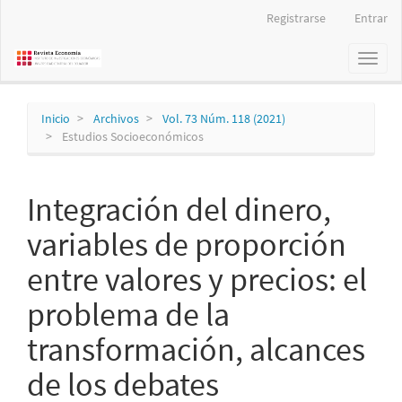
Navegación
Registrarse
Entrar
principal
Contenido
Toggl
principal
naviga
Barra
lateral
Inicio
Archivos
Vol. 73 Núm. 118 (2021)
Estudios Socioeconómicos
Integración del dinero,
variables de proporción
entre valores y precios: el
problema de la
transformación, alcances
de los debates