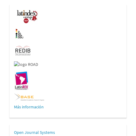
Indexaciones
Más información
Desarrollado
Open Journal Systems