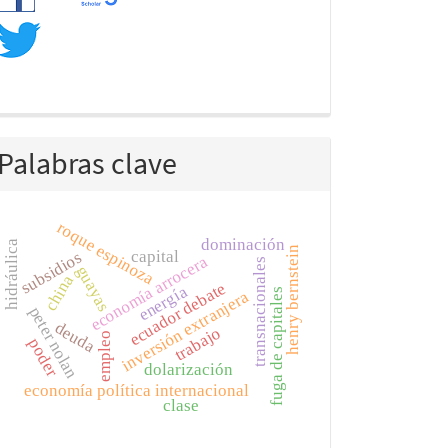
Palabras clave
roque espinoza
dominación
hidráulica
henry bernstein
capital
subsidios
economía arrocera
transnacionales
guayas
china
ecuador debate
energía
fuga de capitales
inversión extranjera
peter nolan
deuda
trabajo
empleo
poder
dolarización
economía política internacional
clase