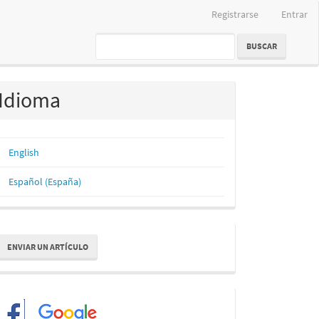
Registrarse
Entrar
BUSCAR
Idioma
English
Español (España)
nviar
ENVIAR UN ARTÍCULO
n
rtículo
Redes