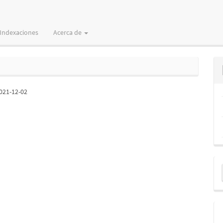
Indexaciones
Acerca de
021-12-02
E
u
a