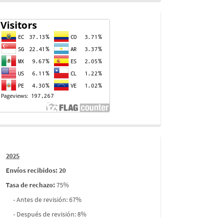
Contador
de
visitas
Informes
2025
envios
Envíos recibidos: 20
Tasa de rechazo
:
75%
- Antes de revisión: 67%
- Después de revisión: 8%