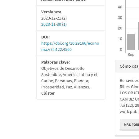
Versiones:
2023-12-21 (2)
2023-11-30 (1)
DOI:
https://doi.org/10.29166/econo
ma.v75i122.4560
Detall
Palabras clave:
Cómo cita
Objetivos de Desarrollo
del
Sostenible, América Latina y el
Benavides 
Caribe, Personas, Planeta,
artícu
Ribes-Gin
Prosperidad, Paz, Alianzas,
LOS OBJET
Clúster
CARIBE: U
75
(122), 
work publ
MÁS FOR