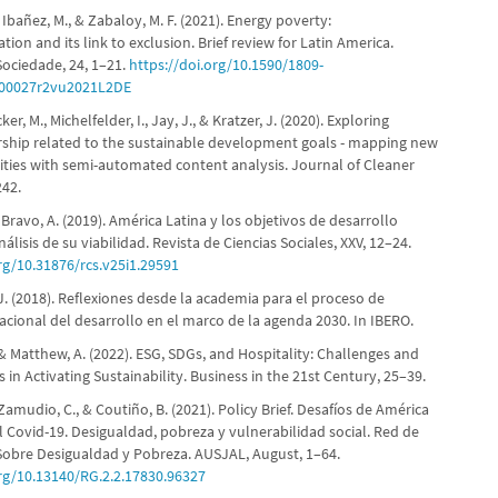
 Ibañez, M., & Zabaloy, M. F. (2021). Energy poverty:
tion and its link to exclusion. Brief review for Latin America.
ociedade, 24, 1–21.
https://doi.org/10.1590/1809-
00027r2vu2021L2DE
ker, M., Michelfelder, I., Jay, J., & Kratzer, J. (2020). Exploring
ship related to the sustainable development goals - mapping new
vities with semi-automated content analysis. Journal of Cleaner
242.
 Bravo, A. (2019). América Latina y los objetivos de desarrollo
nálisis de su viabilidad. Revista de Ciencias Sociales, XXV, 12–24.
org/10.31876/rcs.v25i1.29591
J. (2018). Reflexiones desde la academia para el proceso de
acional del desarrollo en el marco de la agenda 2030. In IBERO.
& Matthew, A. (2022). ESG, SDGs, and Hospitality: Challenges and
 in Activating Sustainability. Business in the 21st Century, 25–39.
 Zamudio, C., & Coutiño, B. (2021). Policy Brief. Desafíos de América
l Covid-19. Desigualdad, pobreza y vulnerabilidad social. Red de
bre Desigualdad y Pobreza. AUSJAL, August, 1–64.
org/10.13140/RG.2.2.17830.96327