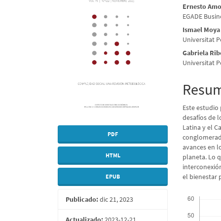
del
del
Ernesto Amo
EGADE Busine
artículo
artícu
Ismael Moya
Universitat P
Gabriela Rib
Universitat 
Resu
Este estudio
desafíos de l
Latina y el C
PDF
conglomerados
avances en lo
HTML
planeta. Lo 
interconexión
el bienestar 
EPUB
Descargas
Publicado:
dic 21, 2023
Actualizado:
2023-12-21