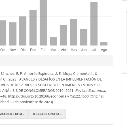
es
r
Sánchez, E. P., Amorós Espinosa, J. E., Moya Clemente, I., &
lo
er, G. (2023). AVANCES Y DESAFÍOS EN LA IMPLEMENTACIÓN DE
IVOS DE DESARROLLO SOSTENIBLE EN AMÉRICA LATINA Y EL
N ANÁLISIS DE CONGLOMERADOS 2010- 2021.
Revista Economía
,
29–48. https://doi.org/10.29166/economa.v75i122.4560 (Original
ished 30 de noviembre de 2023)
MATOS DE CITA
DESCARGAR CITA