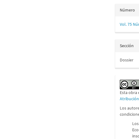
Número
Vol. 75 Nú
Sección
Dossier
Esta obra 
Atribució
Los autore
condicion
Los
Eco
ins