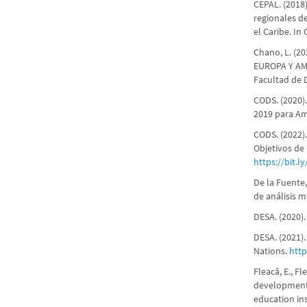
CEPAL. (2018
regionales d
el Caribe. In
Chano, L. (
EUROPA Y AMÉ
Facultad de 
CODS. (2020).
2019 para Amé
CODS. (2022).
Objetivos de 
https://bit.
De la Fuente,
de análisis m
DESA. (2020).
DESA. (2021)
Nations.
http
Fleacă, E., Fl
development 
education inst