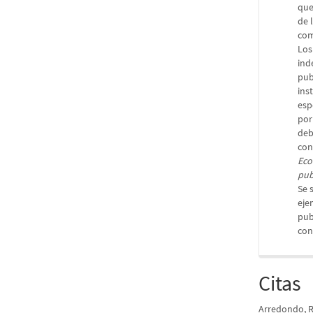
que
de 
com
Los
ind
pub
ins
esp
por
deb
con
Eco
pub
Se 
eje
pub
con
Citas
Arredondo, 