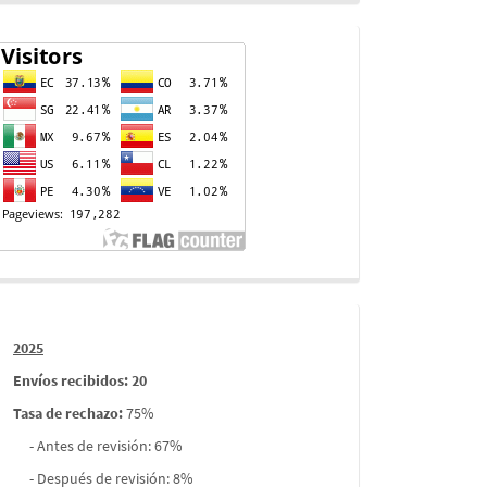
Contador
de
visitas
Informes
2025
envios
Envíos recibidos: 20
Tasa de rechazo
:
75%
- Antes de revisión: 67%
- Después de revisión: 8%