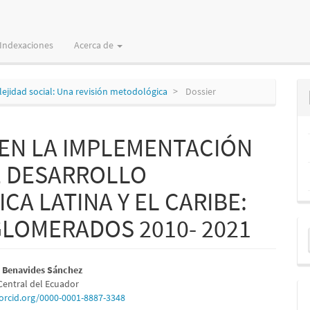
Indexaciones
Acerca de
lejidad social: Una revisión metodológica
Dossier
 EN LA IMPLEMENTACIÓN
E DESARROLLO
CA LATINA Y EL CARIBE:
GLOMERADOS 2010- 2021
E
u
nido
a
a Benavides Sánchez
Central del Ecuador
pal
/orcid.org/0000-0001-8887-3348