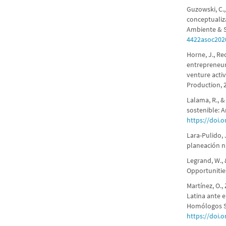
Guzowski, C.,
conceptualiza
Ambiente & S
4422asoc202
Horne, J., Rec
entrepreneur
venture acti
Production, 
Lalama, R., &
sostenible: A
https://doi.
Lara-Pulido, 
planeación n
Legrand, W., 
Opportunities
Martínez, O.,
Latina ante e
Homólogos So
https://doi.