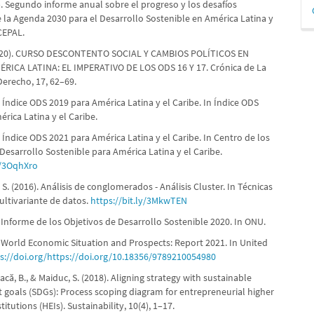
D
). Segundo informe anual sobre el progreso y los desafíos
e la Agenda 2030 para el Desarrollo Sostenible en América Latina y
p
 CEPAL.
2020). CURSO DESCONTENTO SOCIAL Y CAMBIOS POLÍTICOS EN
RICA LATINA: EL IMPERATIVO DE LOS ODS 16 Y 17. Crónica de La
Derecho, 17, 62–69.
 Índice ODS 2019 para América Latina y el Caribe. In Índice ODS
rica Latina y el Caribe.
 Índice ODS 2021 para América Latina y el Caribe. In Centro de los
Desarrollo Sostenible para América Latina y el Caribe.
ly/3OqhXro
 S. (2016). Análisis de conglomerados - Análisis Cluster. In Técnicas
ultivariante de datos.
https://bit.ly/3MkwTEN
 Informe de los Objetivos de Desarrollo Sostenible 2020. In ONU.
. World Economic Situation and Prospects: Report 2021. In United
s://doi.org/https://doi.org/10.18356/9789210054980
eacă, B., & Maiduc, S. (2018). Aligning strategy with sustainable
goals (SDGs): Process scoping diagram for entrepreneurial higher
itutions (HEIs). Sustainability, 10(4), 1–17.