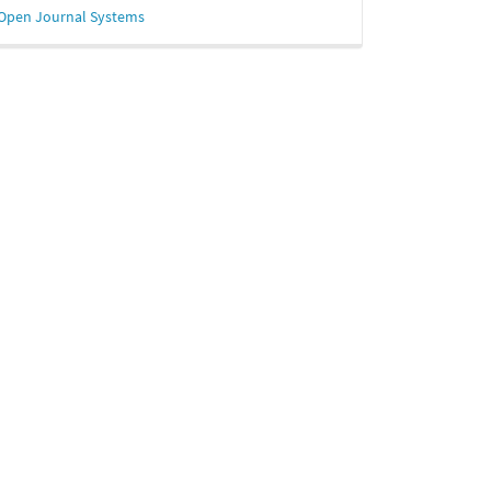
esarrollado
Open Journal Systems
or