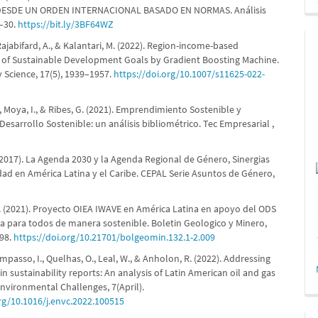
ESDE UN ORDEN INTERNACIONAL BASADO EN NORMAS. Análisis
1–30.
https://bit.ly/3BF64WZ
 Rajabifard, A., & Kalantari, M. (2022). Region-income-based
on of Sustainable Development Goals by Gradient Boosting Machine.
y Science, 17(5), 1939–1957.
https://doi.org/10.1007/s11625-022-
, Moya, I., & Ribes, G. (2021). Emprendimiento Sostenible y
Desarrollo Sostenible: un análisis bibliométrico. Tec Empresarial ,
(2017). La Agenda 2030 y la Agenda Regional de Género, Sinergias
dad en América Latina y el Caribe. CEPAL Serie Asuntos de Género,
. (2021). Proyecto OIEA IWAVE en América Latina en apoyo del ODS
ra para todos de manera sostenible. Boletin Geologico y Minero,
–98.
https://doi.org/10.21701/bolgeomin.132.1-2.009
ampasso, I., Quelhas, O., Leal, W., & Anholon, R. (2022). Addressing
n sustainability reports: An analysis of Latin American oil and gas
nvironmental Challenges, 7(April).
org/10.1016/j.envc.2022.100515