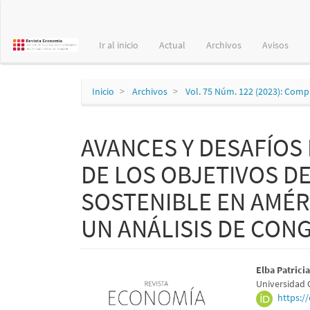
Navegación
principal
Contenido
Ir al inicio
Actual
Archivos
Avisos
principal
Barra
lateral
Inicio
Archivos
Vol. 75 Núm. 122 (2023): Comp
AVANCES Y DESAFÍOS
DE LOS OBJETIVOS D
SOSTENIBLE EN AMÉRI
UN ANÁLISIS DE CON
Barra
Conte
Elba Patrici
Universidad 
lateral
princi
https:/