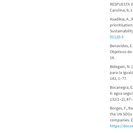
RESPUESTA D
Carolina, 9, 
Asadikia, A.,
prioritisati
Sustainabilit
01120-3
Benavides, E.
Objetivos de 
16.
Bidegain, N. 
para la igual
143, 1–77.
Bocanegra, E
6: agua segu
132(1–2), 87
Borges, F., R
the UN SDGs i
companies. E
https://doi.