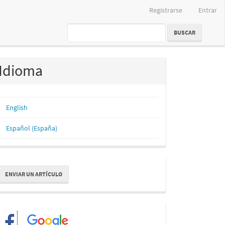
Registrarse
Entrar
BUSCAR
Idioma
English
Español (España)
nviar
ENVIAR UN ARTÍCULO
n
rtículo
Redes