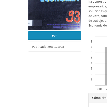
ha demostrad
empresarios,
soluciones q
de vista, co
de trabajo. U
Economía de 
Descargas
PDF
Publicado:
ene 1, 1995
Detall
Cómo cita
del