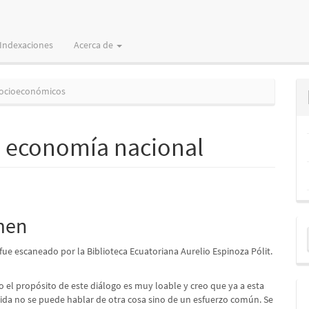
Indexaciones
Acerca de
Socioeconómicos
la economía nacional
nido
pal
men
E
u
 fue escaneado por la Biblioteca Ecuatoriana Aurelio Espinoza Pólit.
lo
a
o el propósito de este diálogo es muy loable y creo que ya a esta
 vida no se puede hablar de otra cosa sino de un esfuerzo común. Se