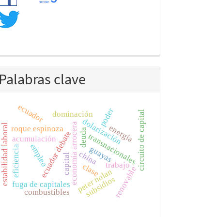
Palabras clave
ecuador
poder
circuito de capital
dominación
dolarización
economía arrocera
estabilidad laboral
energía
roque espinoza
deuda
ecuador debate
transnacionales
acumulación
empleo
eficiencia
guayas
china
capital
trabajo
clase
renovable
peter nolan
subsidios
fuga de capitales
combustibles