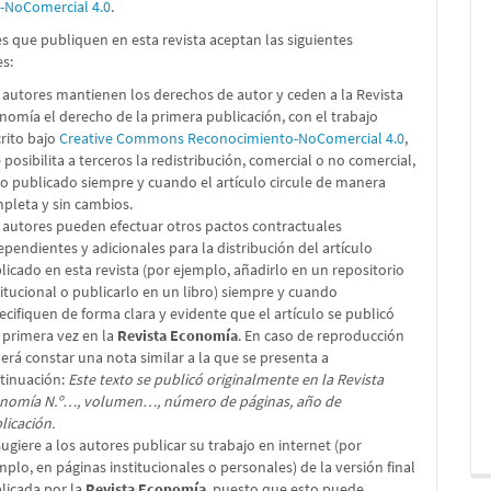
n-NoComercial 4.0
.
s que publiquen en esta revista aceptan las siguientes
es:
 autores mantienen los derechos de autor y ceden a la Revista
nomía el derecho de la primera publicación, con el trabajo
crito bajo
Creative Commons Reconocimiento-NoComercial 4.0
,
 posibilita a terceros la redistribución, comercial o no comercial,
lo publicado siempre y cuando el artículo circule de manera
pleta y sin cambios.
 autores pueden efectuar otros pactos contractuales
ependientes y adicionales para la distribución del artículo
licado en esta revista (por ejemplo, añadirlo en un repositorio
titucional o publicarlo en un libro) siempre y cuando
ecifiquen de forma clara y evidente que el artículo se publicó
 primera vez en la
Revista Economía
. En caso de reproducción
erá constar una nota similar a la que se presenta a
tinuación:
Este texto se publicó originalmente en la Revista
nomía N.º…, volumen…, número de páginas, año de
licación.
sugiere a los autores publicar su trabajo en internet (por
mplo, en páginas institucionales o personales) de la versión final
licada por la
Revista Economía
, puesto que esto puede