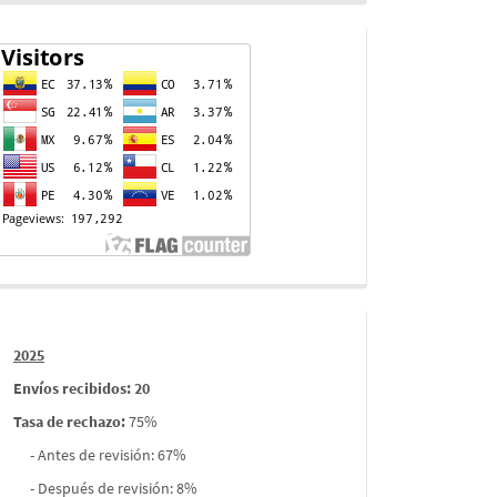
Contador
de
visitas
Informes
2025
envios
Envíos recibidos: 20
Tasa de rechazo
:
75%
- Antes de revisión: 67%
- Después de revisión: 8%