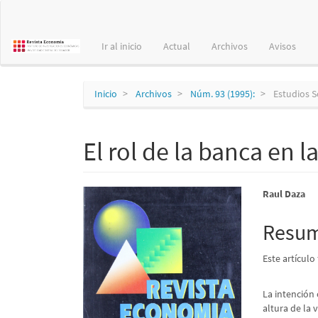
Navegación
principal
Contenido
Ir al inicio
Actual
Archivos
Avisos
principal
Barra
lateral
Inicio
Archivos
Núm. 93 (1995):
Estudios 
El rol de la banca en 
Barra
Conte
Raul Daza
lateral
princi
Resu
del
del
Este artículo
artículo
artícu
La intención 
altura de la