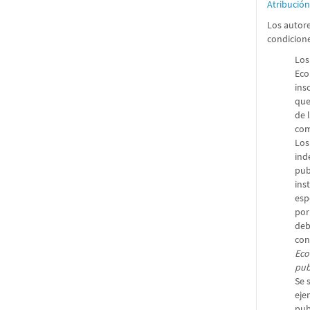
Atribució
Los autore
condicion
Los
Eco
ins
que
de 
com
Los
ind
pub
ins
esp
por
deb
con
Eco
pub
Se 
eje
pub