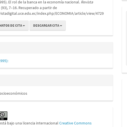
1995). El rol de la banca en la economía nacional.
Revista
lo
, (93), 7–16. Recuperado a partir de
vistadigital.uce.edu.ec/index.php/ECONOMIA/article/view/4729
MATOS DE CITA
DESCARGAR CITA
995):
Socioeconómicos
está bajo una licencia internacional
Creative Commons