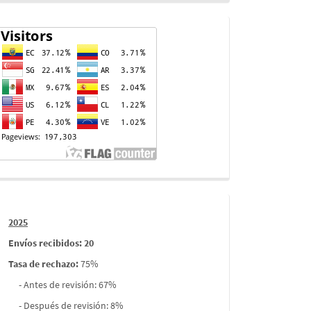
Contador
de
visitas
Informes
2025
envios
Envíos recibidos: 20
Tasa de rechazo
:
75%
- Antes de revisión: 67%
- Después de revisión: 8%