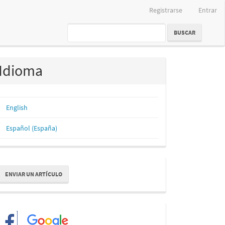
Registrarse
Entrar
BUSCAR
Idioma
English
Español (España)
nviar
ENVIAR UN ARTÍCULO
n
rtículo
Redes