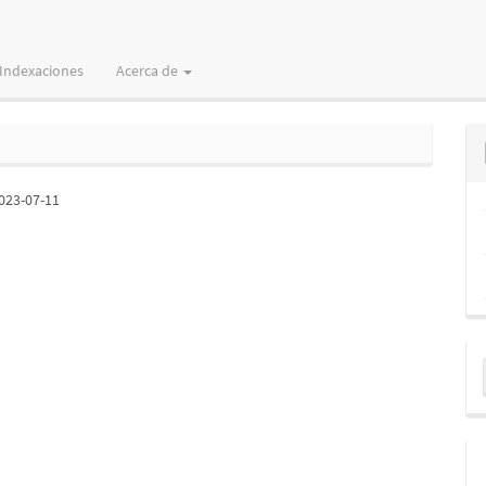
Indexaciones
Acerca de
023-07-11
E
u
a