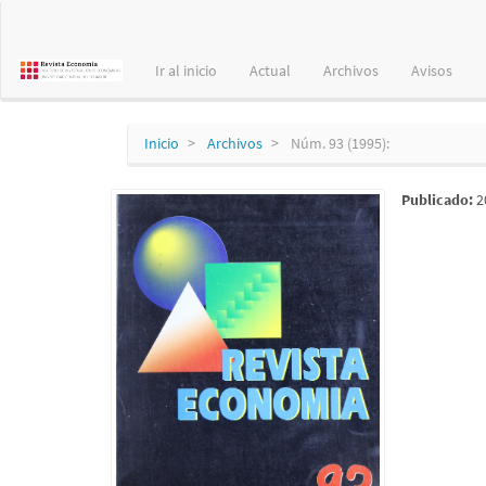
Navegación
principal
Contenido
Ir al inicio
Actual
Archivos
Avisos
principal
Barra
lateral
Inicio
Archivos
Núm. 93 (1995):
Publicado:
2