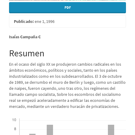
PDF
Publicado:
ene 1, 1996
Contenido
Isaías Campaña C
principal
Resumen
del
En el ocaso del siglo XX se produjeron cambios radicales en los
artículo
ámbitos económicos, políticos y sociales, tanto en los países
industrializados como en los subdesarrollados. El 3 de octubre
de 1989, se derrumbo el muro de Berlín y luego, como un castillo
de naipes, fueron cayendo, uno tras otro, los regímenes del
llamado campo socialista, Sobre los escombros del socialismo
real se empezó aceleradamente a edificar las economías de
mercado, mediante un verdadero huracán de privatizaciones.
Descargas