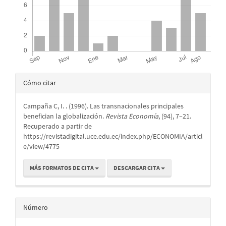
Detalles
Cómo citar
del
Campaña C, I. . (1996). Las transnacionales principales
artículo
benefician la globalización.
Revista Economía
, (94), 7–21.
Recuperado a partir de
https://revistadigital.uce.edu.ec/index.php/ECONOMIA/articl
e/view/4775
MÁS FORMATOS DE CITA
DESCARGAR CITA
Número