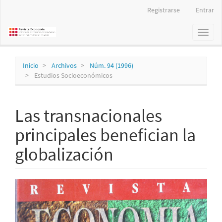
Navegación
Registrarse
Entrar
principal
Contenido
Toggl
principal
naviga
Barra
lateral
Inicio
Archivos
Núm. 94 (1996)
Estudios Socioeconómicos
Las transnacionales
principales benefician la
globalización
Barra
lateral
del