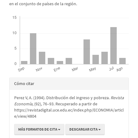
en el conjunto de países de la región.
Descargas
Detalles
Cómo citar
del
Perez V, A. (1994). Distribución del ingreso y pobreza.
Revista
artículo
Economía
, (92), 76–93. Recuperado a partir de
https://revistadigital.uce.edu.ec/index.php/ECONOMIA/articl
e/view/4804
MÁS FORMATOS DE CITA
DESCARGAR CITA