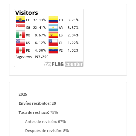
Contador
de
visitas
Informes
2025
envios
Envíos recibidos: 20
Tasa de rechazo
:
75%
- Antes de revisión: 67%
- Después de revisión: 8%