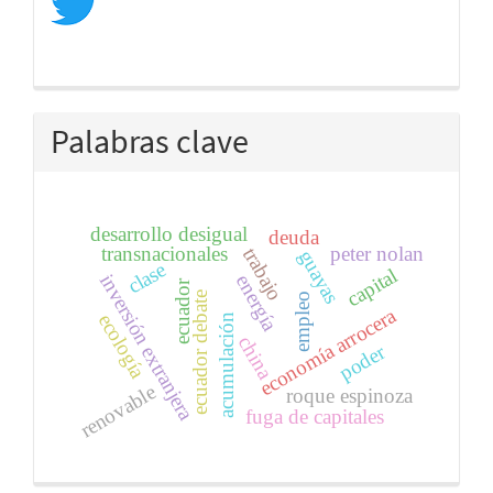
Palabras clave
desarrollo desigual
deuda
transnacionales
peter nolan
trabajo
guayas
clase
capital
inversión extranjera
energía
ecuador
ecuador debate
empleo
economía arrocera
ecología
acumulación
china
poder
renovable
roque espinoza
fuga de capitales