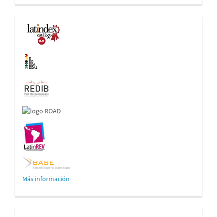
Indexaciones
Más información
Desarrollado