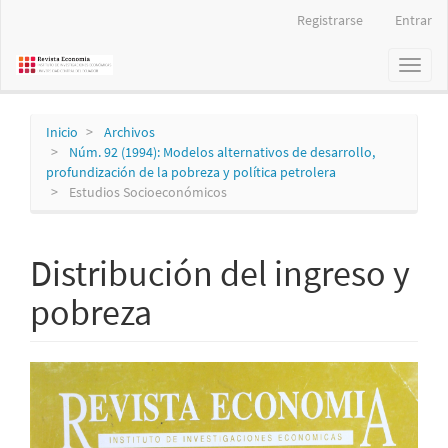
Navegación
Registrarse
Entrar
principal
Contenido
Toggl
principal
naviga
Barra
lateral
Inicio
Archivos
Núm. 92 (1994): Modelos alternativos de desarrollo,
profundización de la pobreza y política petrolera
Estudios Socioeconómicos
Distribución del ingreso y
pobreza
Barra
lateral
del