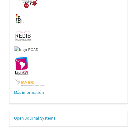
Más información
Desarrollado
Open Journal Systems
por