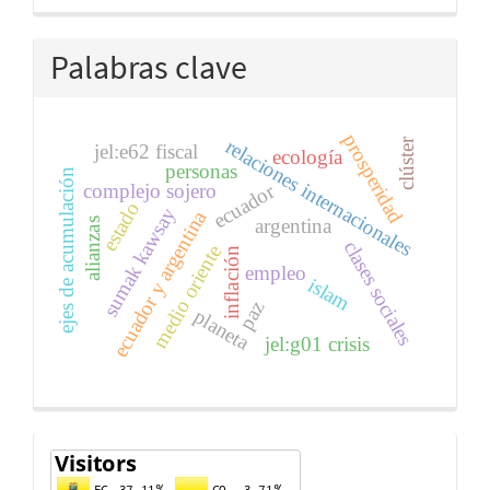
Palabras clave
prosperidad
relaciones internacionales
clúster
jel:e62 fiscal
ecología
personas
ejes de acumulación
ecuador
complejo sojero
estado
sumak kawsay
ecuador y argentina
argentina
alianzas
clases sociales
medio oriente
inflación
empleo
islam
paz
planeta
jel:g01 crisis
Contador