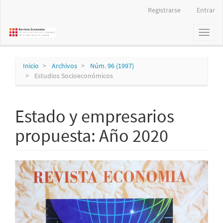
Navegación
Registrarse
Entrar
principal
Contenido
Toggl
principal
naviga
Barra
lateral
Inicio
Archivos
Núm. 96 (1997)
Estudios Socioeconómicos
Estado y empresarios
propuesta: Año 2020
Barra
lateral
del
artículo