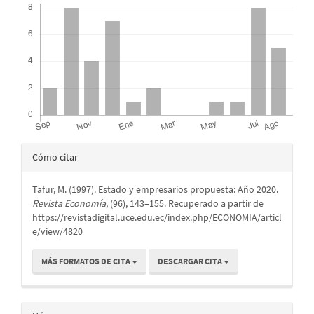
Detalles
Cómo citar
del
Tafur, M. (1997). Estado y empresarios propuesta: Año 2020.
artículo
Revista Economía
, (96), 143–155. Recuperado a partir de
https://revistadigital.uce.edu.ec/index.php/ECONOMIA/articl
e/view/4820
MÁS FORMATOS DE CITA
DESCARGAR CITA