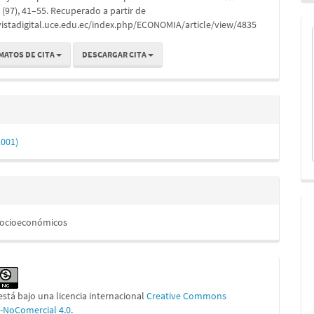
, (97), 41–55. Recuperado a partir de
vistadigital.uce.edu.ec/index.php/ECONOMIA/article/view/4835
MATOS DE CITA
DESCARGAR CITA
2001)
Socioeconómicos
está bajo una licencia internacional
Creative Commons
n-NoComercial 4.0
.