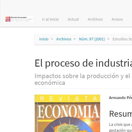
Navegación
principal
Contenido
Ir al inicio
Actual
Archivos
Avisos
principal
Barra
lateral
Inicio
Archivos
Núm. 97 (2001)
Estudios S
El proceso de industri
Impactos sobre la producción y el
económica
Barra
Conte
Armando Pér
lateral
princi
Resu
del
del
La crisis que
artículo
artícu
gestación qu