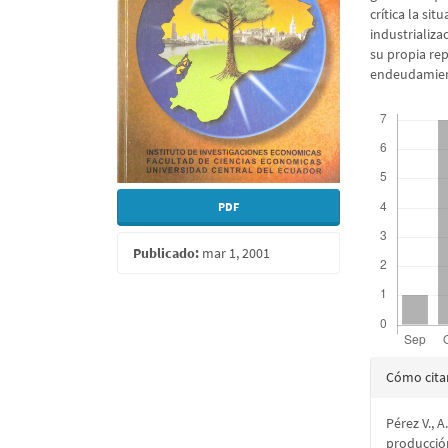
crítica la si
industrializa
su propia re
endeudamient
Descargas
PDF
Publicado:
mar 1, 2001
Detall
Cómo cita
del
Pérez V., A
artícu
producción