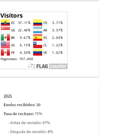
Contador
de
visitas
Informes
2025
envios
Envíos recibidos: 20
Tasa de rechazo
:
75%
- Antes de revisión: 67%
- Después de revisión: 8%