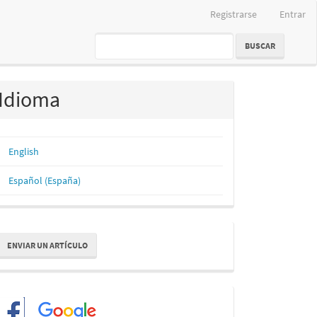
Registrarse
Entrar
BUSCAR
Idioma
English
Español (España)
nviar
ENVIAR UN ARTÍCULO
n
rtículo
Redes