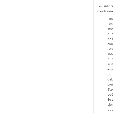
Los autore
condicion
Los
Eco
ins
que
de 
com
Los
ind
pub
ins
esp
por
deb
con
Eco
pub
Se 
eje
pub