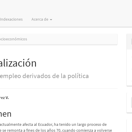
Indexaciones
Acerca de
ocioeconómicos
alización
 empleo derivados de la política
E
nido
ez V.
u
pal
men
a
 actualmente afecta al Ecuador, ha tenido un largo proceso de
lo
e se remonta a fines de los años 70, cuando comienza a volverse