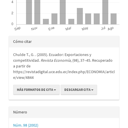
Detalles
Cómo citar
del
Chulde T., G. . (2005). Ecuador: Exportaciones y
artículo
competitividad.
Revista Economía
, (98), 37–45. Recuperado
a partir de
https://revistadigital.uce.edu.ec/index.php/ECONOMIA/articl
e/view/4844
MÁS FORMATOS DE CITA
DESCARGAR CITA
Número
Núm. 98 (2002)