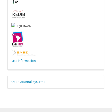
Más información
Desarrollado
Open Journal Systems
por