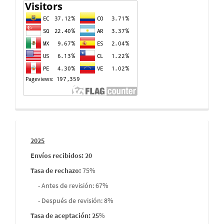
Contador
de
visitas
Informes
2025
envios
Envíos recibidos: 20
Tasa de rechazo
:
75%
- Antes de revisión: 67%
- Después de revisión: 8%
Tasa de aceptación: 25
%