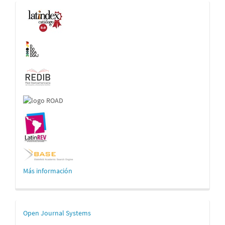
Indexaciones
Más información
Desarrollado
Open Journal Systems
por