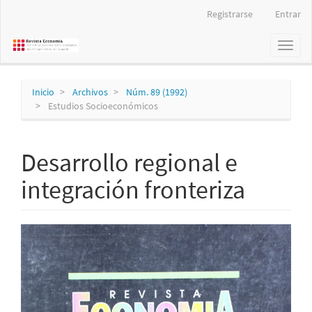
Navegación
Registrarse
Entrar
principal
Contenido
Toggl
principal
naviga
Barra
lateral
Inicio
Archivos
Núm. 89 (1992)
Estudios Socioeconómicos
Desarrollo regional e
integración fronteriza
Barra
lateral
del
artículo