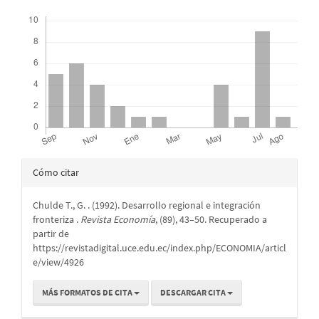
Descargas
Detalles
Cómo citar
del
Chulde T., G. . (1992). Desarrollo regional e integración
artículo
fronteriza .
Revista Economía
, (89), 43–50. Recuperado a
partir de
https://revistadigital.uce.edu.ec/index.php/ECONOMIA/articl
e/view/4926
MÁS FORMATOS DE CITA
DESCARGAR CITA