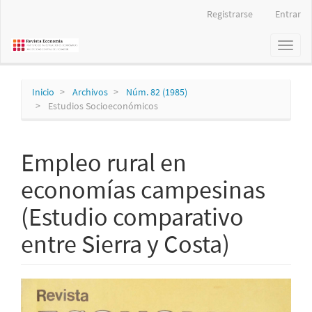
Navegación
Registrarse
Entrar
principal
Contenido
Toggl
principal
naviga
Barra
lateral
Inicio
Archivos
Núm. 82 (1985)
Estudios Socioeconómicos
Empleo rural en
economías campesinas
(Estudio comparativo
entre Sierra y Costa)
Barra