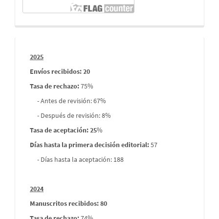
Informes
2025
envios
Envíos recibidos: 20
Tasa de rechazo
:
75%
- Antes de revisión: 67%
- Después de revisión: 8%
Tasa de aceptación: 25
%
Días hasta la primera decisión editorial:
57
- Días hasta la aceptación: 188
2024
Manuscritos recibidos: 80
Tasa de rechazo
:
74%