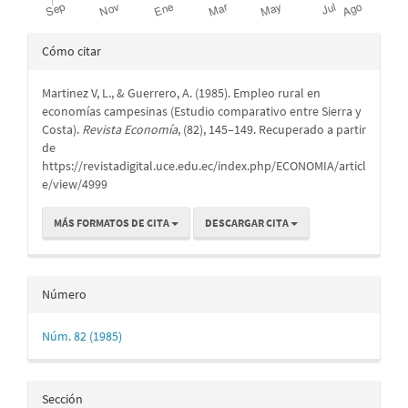
Detalles
Cómo citar
del
Martinez V, L., & Guerrero, A. (1985). Empleo rural en
artículo
economías campesinas (Estudio comparativo entre Sierra y
Costa).
Revista Economía
, (82), 145–149. Recuperado a partir
de
https://revistadigital.uce.edu.ec/index.php/ECONOMIA/articl
e/view/4999
MÁS FORMATOS DE CITA
DESCARGAR CITA
Número
Núm. 82 (1985)
Sección